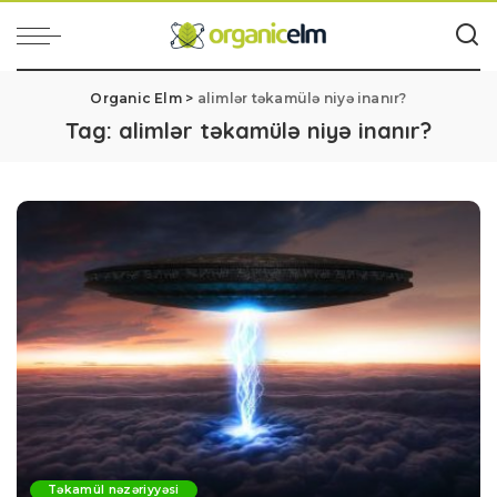
Organic Elm
>
alimlər təkamülə niyə inanır?
Tag:
alimlər təkamülə niyə inanır?
Təkamül nəzəriyyəsi