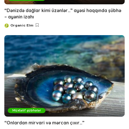
“Dənizdə dağlar kimi üzənlər…” ayəsi haqqında şübhə
– ayənin izahı
Organic Elm
Posted
by
Müxtəlif şübhələr
“Onlardan mirvari və mərcan çıxır…”