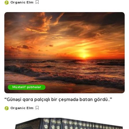
Organic Elm
Posted
by
Müxtəlif şübhələr
“Günəşi qara palçıqlı bir çeşmədə batan gördü..”
Organic Elm
Posted
by