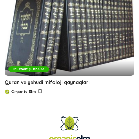
Müxtəlif şübhələr
Quran və yəhudi mifoloji qaynaqları
Organic Elm
Posted
by