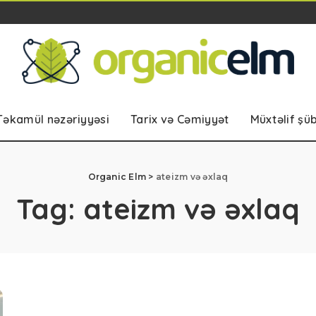
Təkamül nəzəriyyəsi
Tarix və Cəmiyyət
Müxtəlif şü
Organic Elm
>
ateizm və əxlaq
Tag:
ateizm və əxlaq