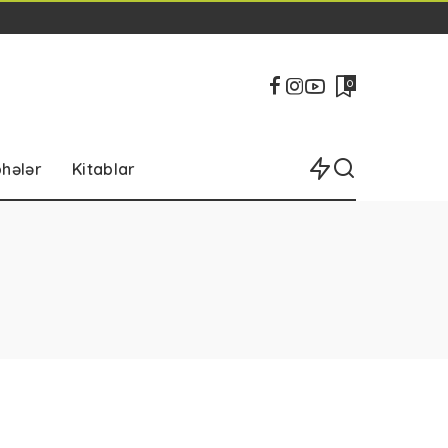
0
bhələr
Kitablar