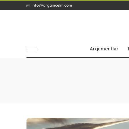
info@organicelm.com
Arqumentlər