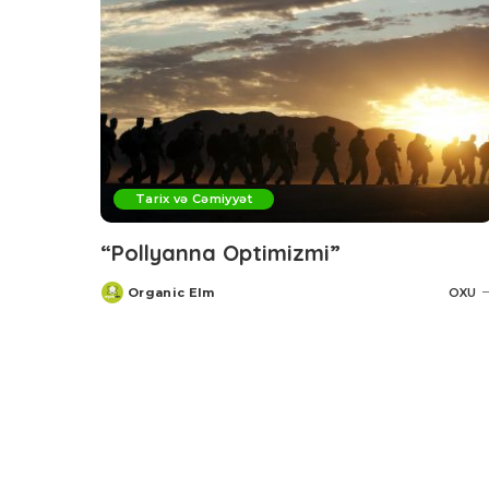
Tarix və Cəmiyyət
“Pollyanna Optimizmi”
Organic Elm
OXU
Posted
by