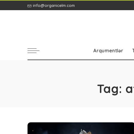
info@organicelm.com
Arqumentlər
Tag:
a