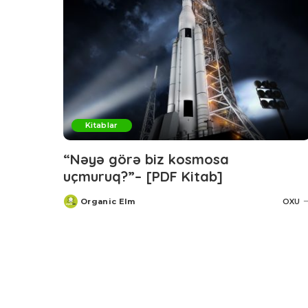
Kitablar
“Nəyə görə biz kosmosa
uçmuruq?”– [PDF Kitab]
Organic Elm
OXU
Posted
by