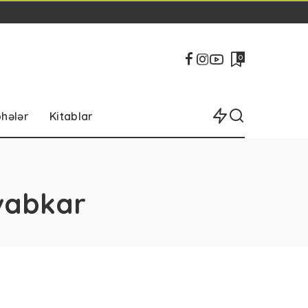
0
bhələr
Kitablar
vabkar