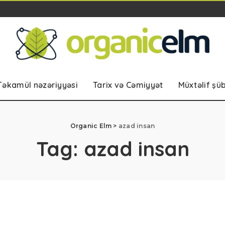
Təkamül nəzəriyyəsi
Tarix və Cəmiyyət
Müxtəlif şü
Organic Elm
>
azad insan
Tag:
azad insan