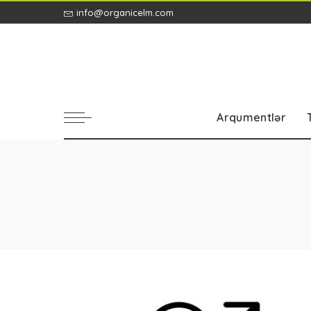
info@organicelm.com
Arqumentlər