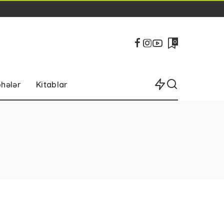
0
bhələr
Kitablar