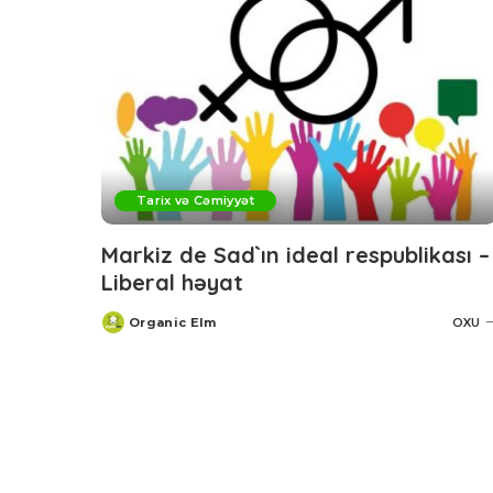
Tarix və Cəmiyyət
Markiz de Sad`ın ideal respublikası –
Liberal həyat
Organic Elm
OXU
Posted
by