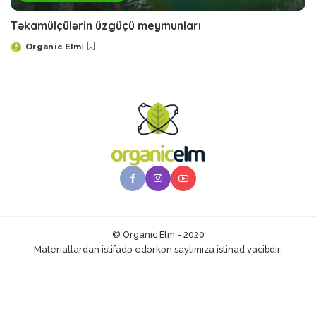
Təkamülçülərin üzgüçü meymunları
Organic Elm
Posted
by
© Organic Elm - 2020
Materiallardan istifadə edərkən saytımıza istinad vacibdir.