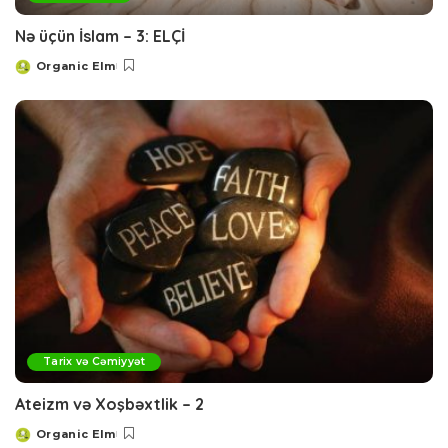
Nə üçün İslam – 3: ELÇİ
Organic Elm
Posted
by
Tarix və Cəmiyyət
Ateizm və Xoşbəxtlik – 2
Organic Elm
Posted