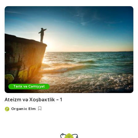
by
Tarix və Cəmiyyət
Ateizm və Xoşbəxtlik – 1
Organic Elm
Posted
by