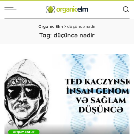
Organic Elm
>
düçüncə nədir
Tag:
düçüncə nədir
Arqumentlər