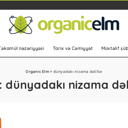
Təkamül nəzəriyyəsi
Tarix və Cəmiyyət
Müxtəlif şü
Organic Elm
>
dünyadakı nizama dəlillər
:
dünyadakı nizama dəli