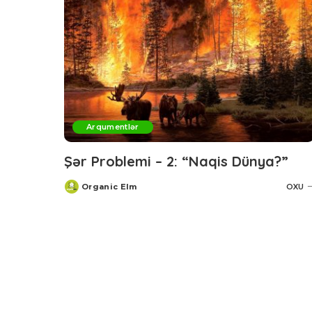
Arqumentlər
Şər Problemi – 2: “Naqis Dünya?”
Organic Elm
OXU
Posted
by