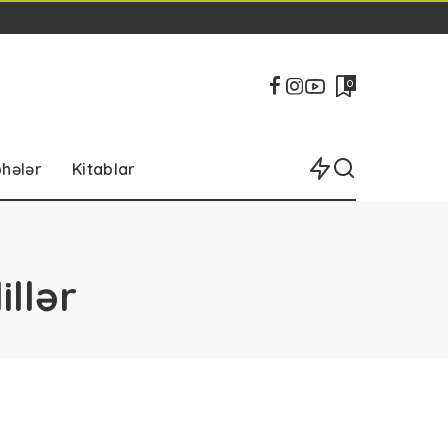
0
bhələr
Kitablar
llər