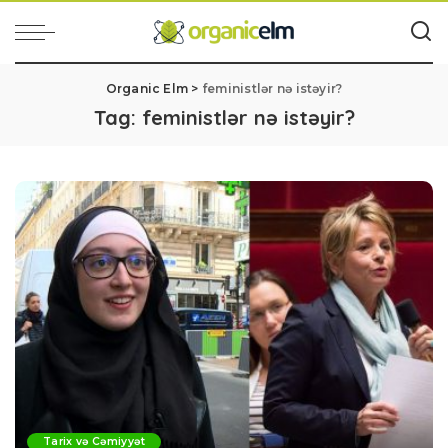
Organic Elm
>
feministlər nə istəyir?
Tag:
feministlər nə istəyir?
Tarix və Cəmiyyət