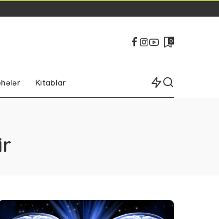
0
bhələr
Kitablar
ir