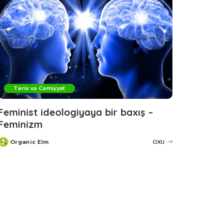
Tarix və Cəmiyyət
Feminist ideologiyaya bir baxış –
Feminizm
Organic Elm
OXU
Posted
by