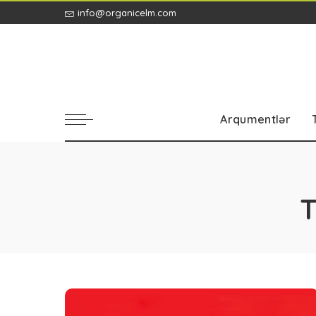
info@organicelm.com
Arqumentlər