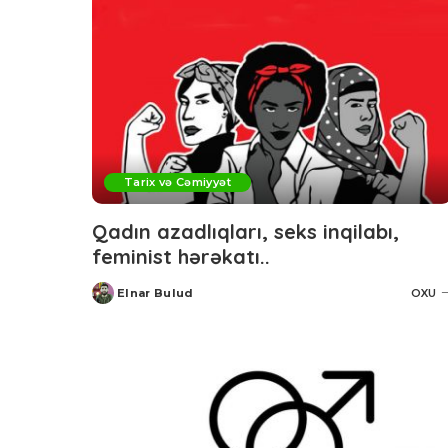
Tarix və Cəmiyyət
Qadın azadlıqları, seks inqilabı,
feminist hərəkatı..
Elnar Bulud
OXU
Posted
by