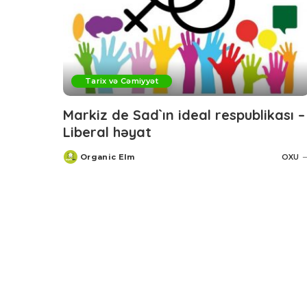
Tarix və Cəmiyyət
Markiz de Sad`ın ideal respublikası –
Liberal həyat
Organic Elm
OXU
Posted
by