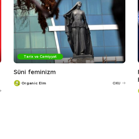
Tarix və Cəmiyyət
Süni feminizm
Organic Elm
OXU
Posted
by