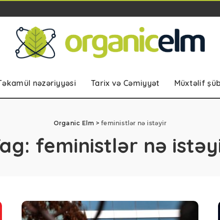
Təkamül nəzəriyyəsi
Tarix və Cəmiyyət
Müxtəlif şü
Organic Elm
>
feministlər nə istəyir
Tag:
feministlər nə istəy