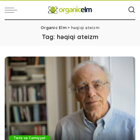
Organic Elm
>
həqiqi ateizm
Tag:
həqiqi ateizm
Tarix və Cəmiyyət