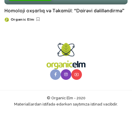
Homoloji oxşarlıq və Təkamül: “Dairəvi dəlilləndirmə”
Organic Elm
Posted
by
© Organic Elm - 2020
Materiallardan istifadə edərkən saytımıza istinad vacibdir.