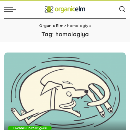
Organic Elm
>
homologiya
Tag:
homologiya
Təkamül nəzəriyyəsi