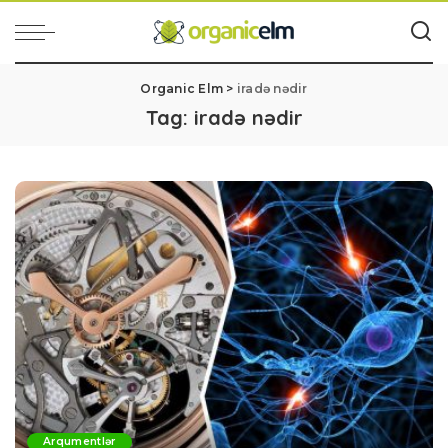
Organic Elm
>
iradə nədir
Tag:
iradə nədir
Arqumentlər