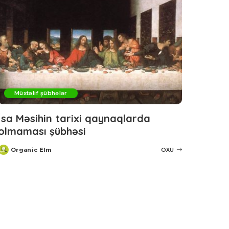
Müxtəlif şübhələr
İsa Məsihin tarixi qaynaqlarda
olmaması şübhəsi
Organic Elm
OXU
Posted
by