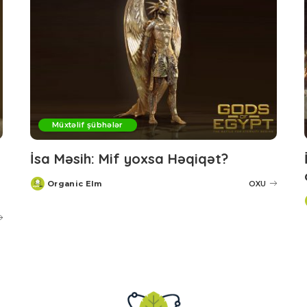
Müxtəlif şübhələr
İsa Məsih: Mif yoxsa Həqiqət?
Organic Elm
OXU
Posted
by