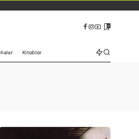
0
bhələr
Kitablar
b