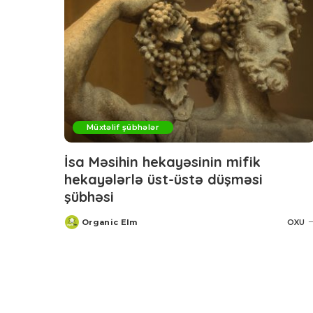
Müxtəlif şübhələr
İsa Məsihin hekayəsinin mifik
hekayələrlə üst-üstə düşməsi
şübhəsi
Organic Elm
OXU
Posted
by