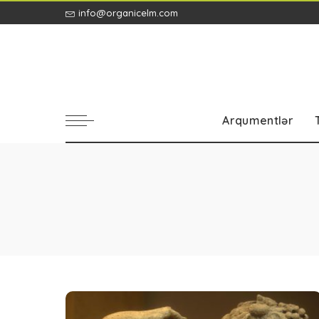
info@organicelm.com
Arqumentlər