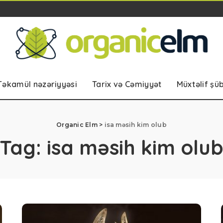
Təkamül nəzəriyyəsi
Tarix və Cəmiyyət
Müxtəlif şü
Organic Elm
>
isa məsih kim olub
Tag:
isa məsih kim olu