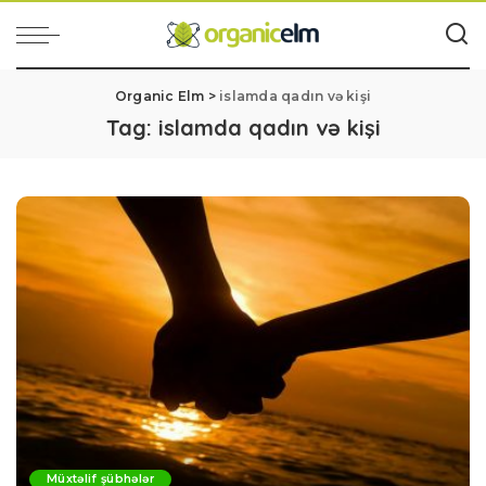
Organic Elm
>
islamda qadın və kişi
Tag:
islamda qadın və kişi
Müxtəlif şübhələr