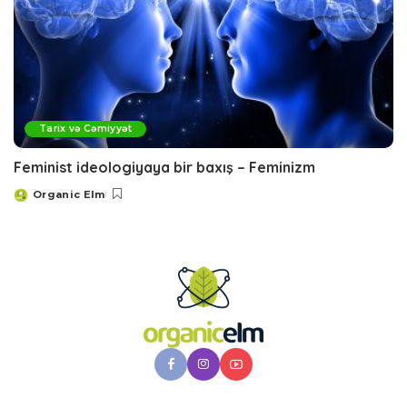
Tarix və Cəmiyyət
Feminist ideologiyaya bir baxış – Feminizm
Organic Elm
Posted
by