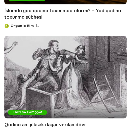
İslamda yad qadına toxunmaq olarmı? – Yad qadına
toxunma şübhəsi
Organic Elm
Posted
by
Tarix və Cəmiyyət
Qadına ən yüksək dəyər verilən dövr