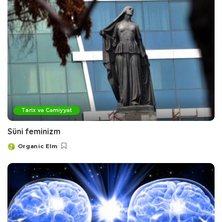
Tarix və Cəmiyyət
Süni feminizm
Organic Elm
Posted
by