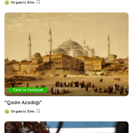
Organic Elm
Posted
by
Tarix və Cəmiyyət
“Qadın Azadlığı”
Organic Elm
Posted
by