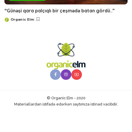
“Günəşi qara palçıqlı bir çeşmədə batan gördü..”
Organic Elm
Posted
by
© Organic Elm - 2020
Materiallardan istifadə edərkən saytımıza istinad vacibdir.