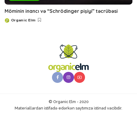
Möminin inancı və “Schrödinger pişiyi” təcrübəsi
Organic Elm
Posted
by
© Organic Elm - 2020
Materiallardan istifadə edərkən saytımıza istinad vacibdir.