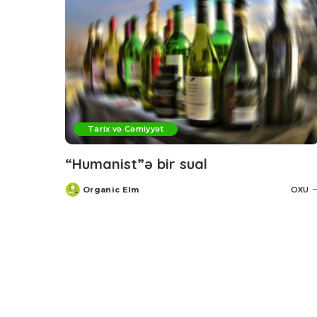
Tarix və Cəmiyyət
“Humanist”ə bir sual
Organic Elm
OXU
Posted
by