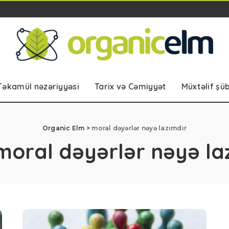
Təkamül nəzəriyyəsi
Tarix və Cəmiyyət
Müxtəlif şü
Organic Elm
>
moral dəyərlər nəyə lazımdır
moral dəyərlər nəyə la