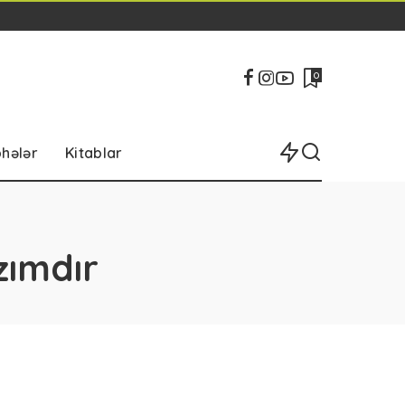
0
bhələr
Kitablar
zımdır