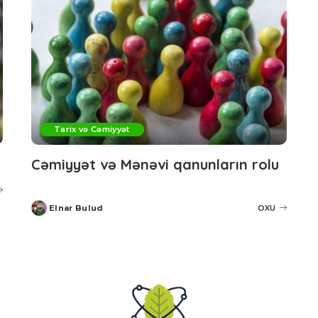
Tarix və Cəmiyyət
Cəmiyyət və Mənəvi qanunların rolu
Elnar Bulud
OXU
Posted
by