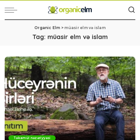
Organic Elm
>
müasir elm və islam
Tag:
müasir elm və islam
Təkamül nəzəriyyəsi