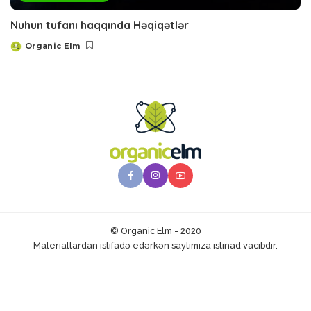
Nuhun tufanı haqqında Həqiqətlər
Organic Elm
Posted
by
© Organic Elm - 2020
Materiallardan istifadə edərkən saytımıza istinad vacibdir.