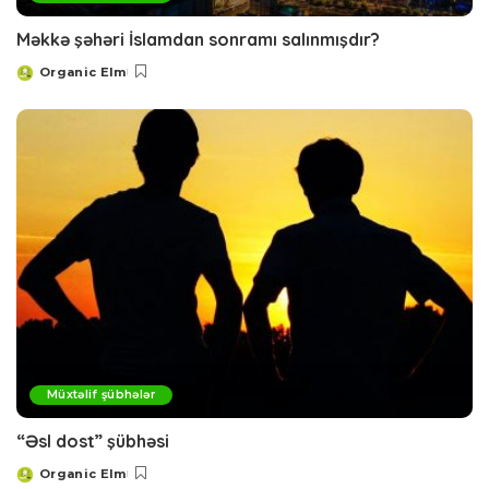
Məkkə şəhəri İslamdan sonramı salınmışdır?
Organic Elm
Posted
by
Müxtəlif şübhələr
“Əsl dost” şübhəsi
Organic Elm
Posted