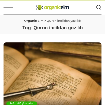
Organic Elm
>
Quran incildən yazılıb
Tag:
Quran incildən yazılıb
Müxtəlif şübhələr