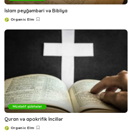
İslam peyğəmbəri və Bibliya
Organic Elm
Posted
by
Müxtəlif şübhələr
Quran və apokrifik İncillər
Organic Elm
Posted