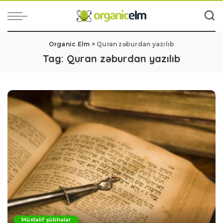
Organic Elm
>
Quran zəburdan yazılıb
Tag:
Quran zəburdan yazılıb
Müxtəlif şübhələr