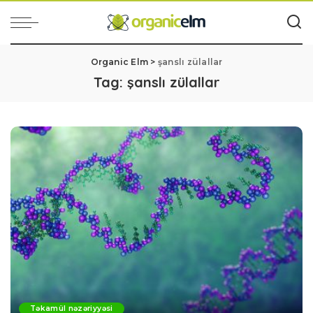
Organic Elm
>
şanslı zülallar
Tag:
şanslı zülallar
Təkamül nəzəriyyəsi