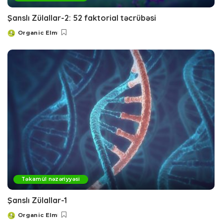
Şanslı Zülallar-2: 52 faktorial təcrübəsi
Organic Elm
Posted
by
Təkamül nəzəriyyəsi
Şanslı Zülallar-1
Organic Elm
Posted