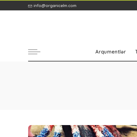
info@organicelm.com
Arqumentlər