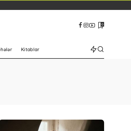
0
bhələr
Kitablar