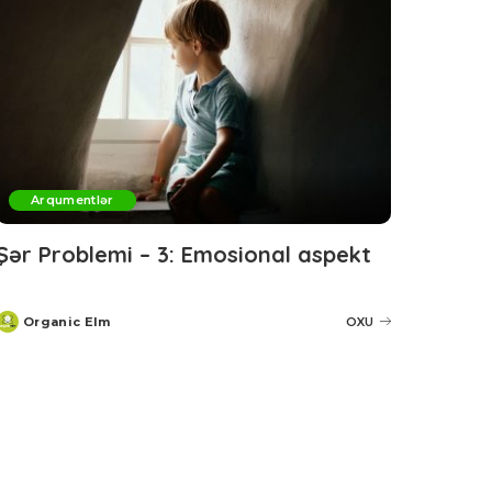
Arqumentlər
Şər Problemi – 3: Emosional aspekt
Organic Elm
OXU
Posted
by