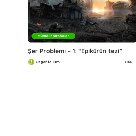
Müxtəlif şübhələr
Şər Problemi – 1: “Epikürün tezi”
Organic Elm
OXU
Posted
by