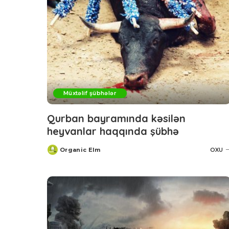
Müxtəlif şübhələr
Qurban bayramında kəsilən
heyvanlar haqqında şübhə
Organic Elm
OXU
Posted
by