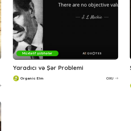
Müxtəlif şübhələr
Yaradıcı və Şər Problemi
Organic Elm
OXU
Posted
by