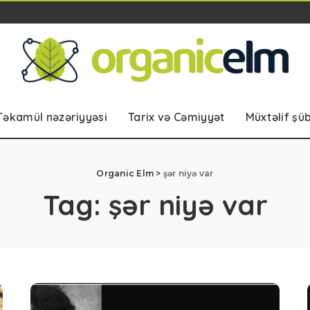
Təkamül nəzəriyyəsi
Tarix və Cəmiyyət
Müxtəlif şü
Organic Elm
>
şər niyə var
Tag:
şər niyə var