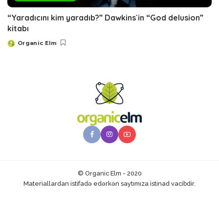
“Yaradıcını kim yaradıb?” Dawkins`in “God delusion”
kitabı
Organic Elm
Posted
by
© Organic Elm - 2020
Materiallardan istifadə edərkən saytımıza istinad vacibdir.