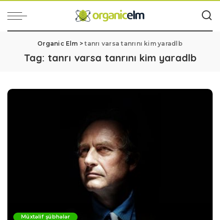
Organic Elm
>
tanrı varsa tanrını kim yaradlb
Tag:
tanrı varsa tanrını kim yaradlb
Müxtəlif şübhələr