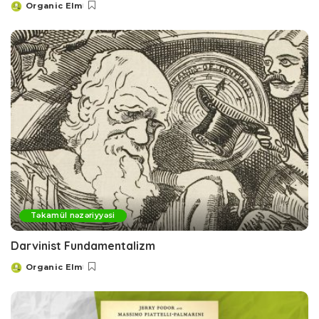
Organic Elm
Posted
by
Təkamül nəzəriyyəsi
Darvinist Fundamentalizm
Organic Elm
Posted
by