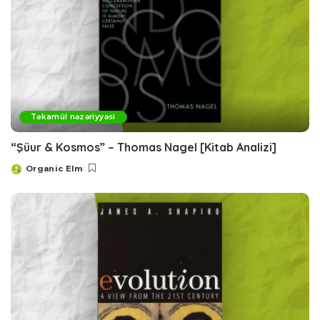
Təkamül nəzəriyyəsi
“Şüur & Kosmos” – Thomas Nagel [Kitab Analizi]
Organic Elm
Posted
by