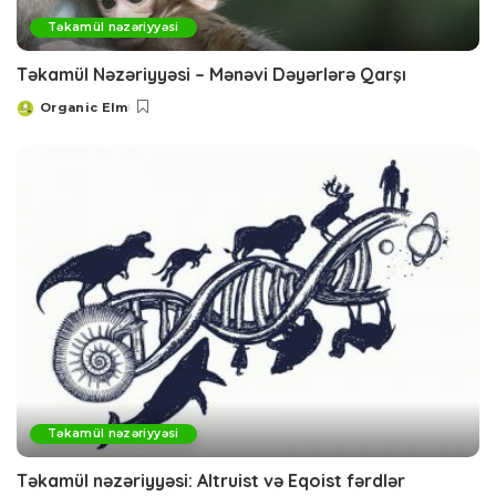
Təkamül nəzəriyyəsi
Təkamül Nəzəriyyəsi – Mənəvi Dəyərlərə Qarşı
Organic Elm
Posted
by
Təkamül nəzəriyyəsi
Təkamül nəzəriyyəsi: Altruist və Eqoist fərdlər