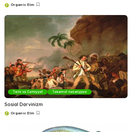
Organic Elm
Posted
by
Tarix və Cəmiyyət
Təkamül nəzəriyyəsi
Sosial Darvinizm
Organic Elm
Posted
by