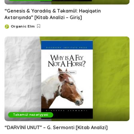
“Genesis & Yaradılış & Təkamül: Həqiqətin
Axtarışında” [Kitab Analizi – Giriş]
Organic Elm
Posted
by
Təkamül nəzəriyyəsi
“DARVİNİ UNUT” – G. Sermonti [Kitab Analizi]