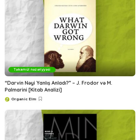
Təkamül nəzəriyyəsi
“Darvin Nəyi Yanlış Anladı?” – J. Frodor və M.
Palmarini [Kitab Analizi]
Organic Elm
Posted
by