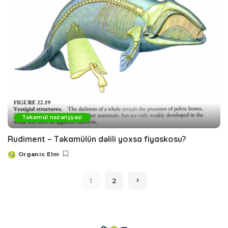
Təkamül nəzəriyyəsi
Rudiment – Təkamülün dəlili yoxsa fiyaskosu?
Organic Elm
Posted
by
1
2