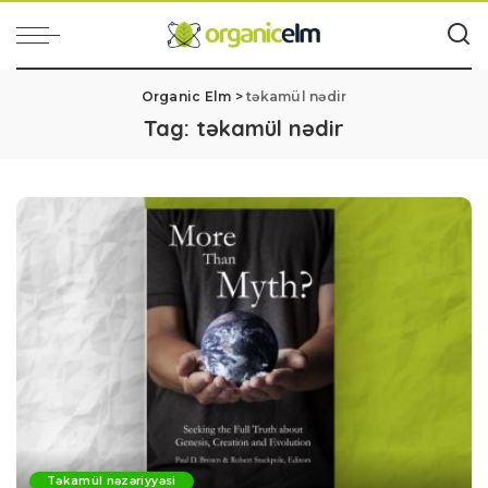
Organic Elm
>
təkamül nədir
Tag:
təkamül nədir
Təkamül nəzəriyyəsi