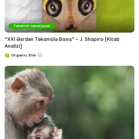
Təkamül nəzəriyyəsi
“XXI Əsrdən Təkamülə Baxış” – J. Shapiro [Kitab
Analizi]
Organic Elm
Posted
by