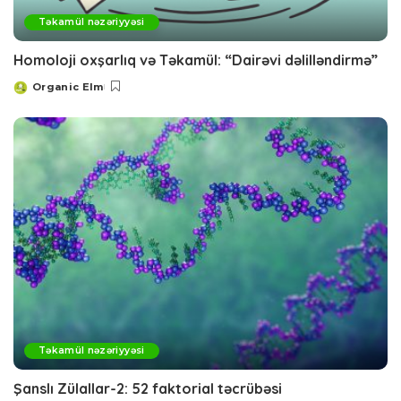
Təkamül nəzəriyyəsi
Homoloji oxşarlıq və Təkamül: “Dairəvi dəlilləndirmə”
Organic Elm
Posted
by
Təkamül nəzəriyyəsi
Şanslı Zülallar-2: 52 faktorial təcrübəsi