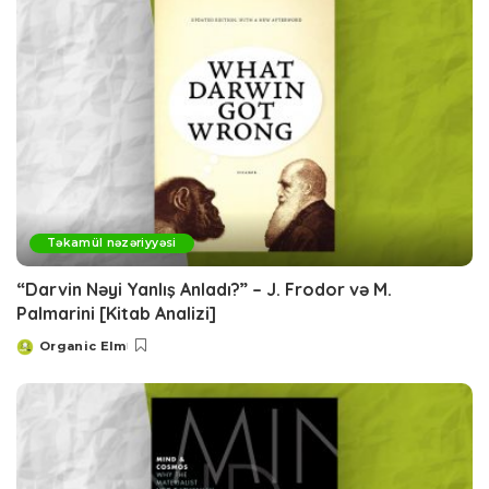
Təkamül nəzəriyyəsi
“Darvin Nəyi Yanlış Anladı?” – J. Frodor və M.
Palmarini [Kitab Analizi]
Organic Elm
Posted
by