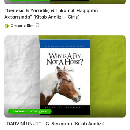
“Genesis & Yaradılış & Təkamül: Həqiqətin
Axtarışında” [Kitab Analizi – Giriş]
Organic Elm
Posted
by
Təkamül nəzəriyyəsi
“DARVİNİ UNUT” – G. Sermonti [Kitab Analizi]