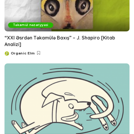
Təkamül nəzəriyyəsi
“XXI Əsrdən Təkamülə Baxış” – J. Shapiro [Kitab
Analizi]
Organic Elm
Posted
by