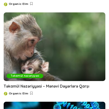
Organic Elm
Posted
by
Təkamül nəzəriyyəsi
Təkamül Nəzəriyyəsi – Mənəvi Dəyərlərə Qarşı
Organic Elm
Posted
by