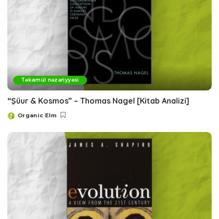
Təkamül nəzəriyyəsi
“Şüur & Kosmos” – Thomas Nagel [Kitab Analizi]
Organic Elm
Posted
by