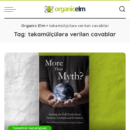
Organic Elm
>
təkamülçülərə verilən cavablar
Tag:
təkamülçülərə verilən cavablar
Təkamül nəzəriyyəsi