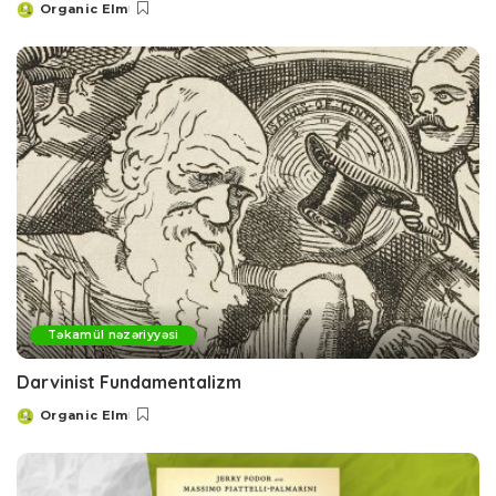
Organic Elm
Posted
by
Təkamül nəzəriyyəsi
Darvinist Fundamentalizm
Organic Elm
Posted
by