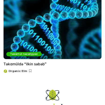
Təkamül nəzəriyyəsi
Təkamüldə “ilkin səbəb”
Organic Elm
Posted
by