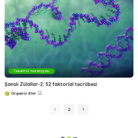
Təkamül nəzəriyyəsi
Şanslı Zülallar-2: 52 faktorial təcrübəsi
Organic Elm
Posted
by
1
2