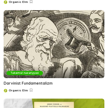
Organic Elm
Posted
by
Təkamül nəzəriyyəsi
Darvinist Fundamentalizm
Organic Elm
Posted
by