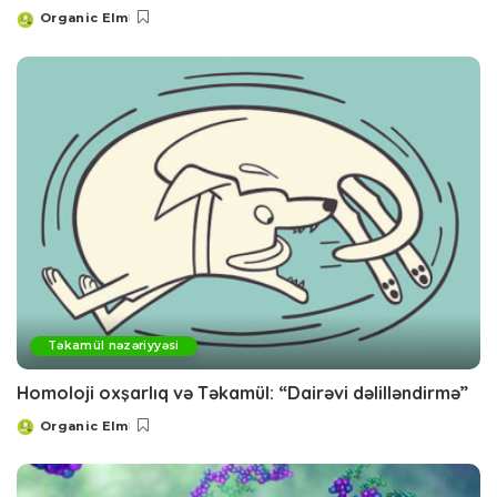
Organic Elm
Posted
by
Təkamül nəzəriyyəsi
Homoloji oxşarlıq və Təkamül: “Dairəvi dəlilləndirmə”
Organic Elm
Posted
by