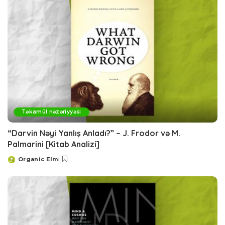
Təkamül nəzəriyyəsi
“Darvin Nəyi Yanlış Anladı?” – J. Frodor və M.
Palmarini [Kitab Analizi]
Organic Elm
Posted
by