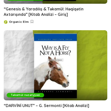
“Genesis & Yaradılış & Təkamül: Həqiqətin
Axtarışında” [Kitab Analizi – Giriş]
Organic Elm
Posted
by
Təkamül nəzəriyyəsi
“DARVİNİ UNUT” – G. Sermonti [Kitab Analizi]