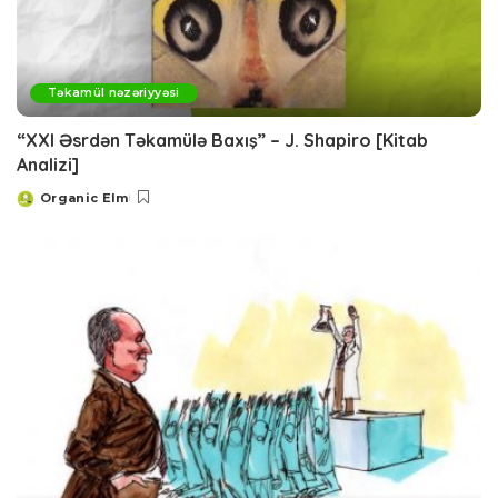
Təkamül nəzəriyyəsi
“XXI Əsrdən Təkamülə Baxış” – J. Shapiro [Kitab
Analizi]
Organic Elm
Posted
by