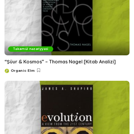
Təkamül nəzəriyyəsi
“Şüur & Kosmos” – Thomas Nagel [Kitab Analizi]
Organic Elm
Posted
by