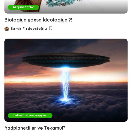
Arqumentlər
Biologiya yoxsa İdeologiya ?!
Samir Firdovsioğlu
Posted
by
Təkamül nəzəriyyəsi
Yadplanetlilər və Təkamül?