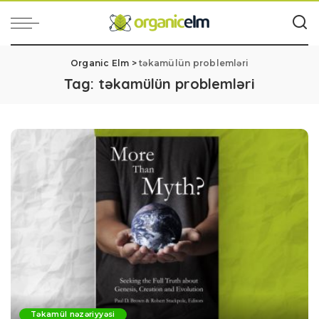
Organic Elm
>
təkamülün problemləri
Tag:
təkamülün problemləri
Təkamül nəzəriyyəsi