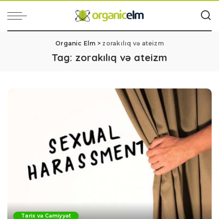
Organic Elm
>
zorakılıq və ateizm
Tag:
zorakılıq və ateizm
Tarix və Cəmiyyət