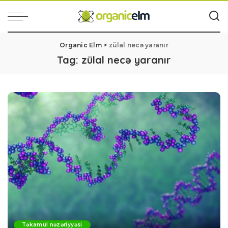
Organic Elm
>
zülal necə yaranır
Tag:
zülal necə yaranır
Təkamül nəzəriyyəsi