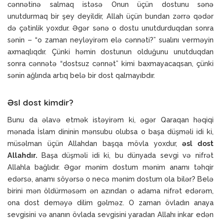
cənnətinə salmaq istəsə Onun üçün dostunu sənə
unutdurmaq bir şey deyildir, Allah üçün bundan zərrə qədər
də çətinlik yoxdur. Əgər sənə o dostu unutdurduqdan sonra
sənin – “o zaman neyləyirəm elə cənnəti?” sualını verməyin
axmaqlıqdır. Çünki həmin dostunun olduğunu unutduqdan
sonra cənnətə “dostsuz cənnət” kimi baxmayacaqsan, çünki
sənin ağlında artıq belə bir dost qalmayıbdır.
Əsl dost kimdir?
Bunu da əlavə etmək istəyirəm ki, əgər Qaraqan həqiqi
mənada İslam dininin mənsubu olubsa o başa düşməli idi ki,
müsəlman üçün Allahdan başqa mövla yoxdur,
əsl dost
Allahdır.
Başa düşməli idi ki, bu dünyada sevgi və nifrət
Allahla bağlıdır. Əgər mənim dostum mənim anamı təhqir
edərsə, anamı söyərsə o necə mənim dostum ola bilər? Belə
birini mən öldürməsəm ən azından o adama nifrət edərəm,
ona dost deməyə dilim gəlməz. O zaman övladın anaya
sevgisini və ananın övlada sevgisini yaradan Allahı inkar edən