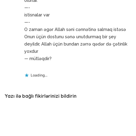
olurlar.
—-
istisnalar var
—-
O zaman əgər Allah səni cənnətinə salmaq istəsə
Onun üçün dostunu sənə unutdurmaq bir şey
deyildir, Allah üçün bundan zərrə qədər də çətinlik
yoxdur
— mütləqdir?
Loading...
Yazı ilə bağlı fikirlərinizi bildirin