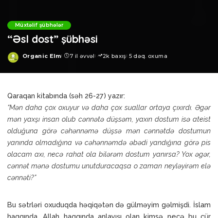
Müxtəlif şübhələr
“Əsl dost” şübhəsi
Organic Elm
7 il əvvəl
2k baxış
5 dəq. oxuma
Posted
by
Qaraqan kitabında (səh 26-27) yazır:
“Mən daha çox oxuyur və daha çox suallar ortaya çıxırdı. Əgər
mən yaxşı insan olub cənnətə düşsəm, yaxın dostum isə ateist
olduğuna görə cəhənnəmə düşsə mən cənnətdə dostumun
yanında olmadığına və cəhənnəmdə əbədi yandığına görə pis
olacam axı, necə rahat ola bilərəm dostum yanırsa? Yox əgər,
cənnət mənə dostumu unutduracaqsa o zaman neyləyirəm elə
cənnəti?”
Bu sətrləri oxuduqda həqiqətən də gülməyim gəlmişdi. İslam
haqqında, Allah haqqında anlayışı olan kimsə necə bu cür