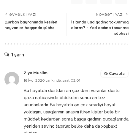
ƏVVƏLKI YAZI
NÖVBƏTI YAZI
Qurban bayramında kəsilən
İslamda yad qadına toxunmaq
heyvanlar haqqında şübhə
olarmı? – Yad qadına toxunma
şübhəsi
1 şərh
Ziya Muslim
Cavabla
16 İyul 2020 tarixində, saat 02:01
Bu həyatda dostdan ən çox dəm vuranlar dostu
qəza nəticəsində öldükdən sonra ən tez
unudanlardır. Bu həyatda ən çox sevdiyi həyat
yoldaşını, uşaqlarının anasını itirən kişilər belə bir
müddət kədərdən sonra başqa qadının qucaqlarında
yenidən sevinc tapırlar, bəlkə daha da xoşbəxt