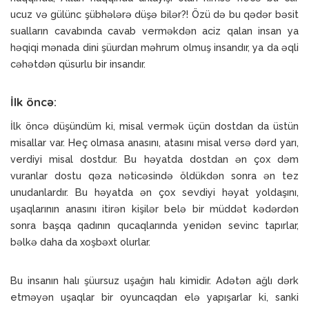
ucuz və gülünc şübhələrə düşə bilər?! Özü də bu qədər bəsit
sualların cavabında cavab verməkdən aciz qalan insan ya
həqiqi mənada dini şüurdan məhrum olmuş insandır, ya da əqli
cəhətdən qüsurlu bir insandır.
İlk öncə:
İlk öncə düşündüm ki, misal vermək üçün dostdan da üstün
misallar var. Heç olmasa anasını, atasını misal versə dərd yarı,
verdiyi misal dostdur. Bu həyatda dostdan ən çox dəm
vuranlar dostu qəza nəticəsində öldükdən sonra ən tez
unudanlardır. Bu həyatda ən çox sevdiyi həyat yoldaşını,
uşaqlarının anasını itirən kişilər belə bir müddət kədərdən
sonra başqa qadının qucaqlarında yenidən sevinc tapırlar,
bəlkə daha da xoşbəxt olurlar.
Bu insanın halı şüursuz uşağın halı kimidir. Adətən ağlı dərk
etməyən uşaqlar bir oyuncaqdan elə yapışarlar ki, sanki