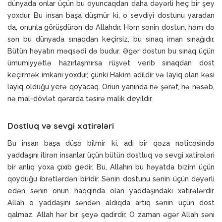
dünyada onlar üçün bu oyuncaqdan daha dəyərli heç bir şey
yoxdur. Bu insan başa düşmür ki, o sevdiyi dostunu yaradan
da, onunla görüşdürən də Allahdır. Həm sənin dostun, həm də
sən bu dünyada sınaqdan keçirsiz, bu sınaq iman sınağıdır.
Bütün həyatın məqsədi də budur. Əgər dostun bu sınaq üçün
ümumiyyətlə hazırlaşmırsa rüşvət verib sınaqdan dost
keçirmək imkanı yoxdur, çünki Hakim adildir və layiq olan kəsi
layiq olduğu yerə qoyacaq. Onun yanında nə şərəf, nə nəsəb,
nə mal-dövlət qərarda təsirə malik deyildir.
Dostluq və sevgi xatirələri
Bu insan başa düşə bilmir ki, adi bir qəza nəticəsində
yaddaşını itirən insanlar üçün bütün dostluq və sevgi xatirələri
bir anlıq yoxa çıxıb gedir. Bu, Allahın bu həyatda bizim üçün
qoyduğu ibrətlərdən biridir. Sənin dostunu sənin üçün dəyərli
edən sənin onun haqqında olan yaddaşındakı xatirələrdir.
Allah o yaddaşını səndən aldıqda artıq sənin üçün dost
qalmaz. Allah hər bir şeyə qadirdir. O zaman əgər Allah səni