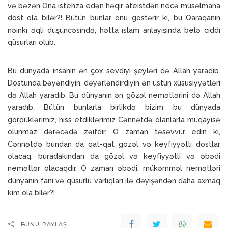
və bəzən Ona istehza edən həqir ateistdən necə müsəlmana
dost ola bilər?! Bütün bunlar onu göstərir ki, bu Qaraqanın
nəinki əqli düşüncəsində, hətta islam anlayışında belə ciddi
qüsurları olub.
Bu dünyada insanın ən çox sevdiyi şeyləri də Allah yaradıb.
Dostunda bəyəndiyin, dəyərləndirdiyin ən üstün xüsusiyyətləri
də Allah yaradıb. Bu dünyanın ən gözəl nemətlərini də Allah
yaradıb. Bütün bunlarla birlikdə bizim bu dünyada
gördüklərimiz, hiss etdiklərimiz Cənnətdə olanlarla müqayisə
olunmaz dərəcədə zəifdir. O zaman təsəvvür edin ki,
Cənnətdə bundan da qat-qat gözəl və keyfiyyətli dostlar
olacaq, buradakından da gözəl və keyfiyyətli və əbədi
nemətlər olacaqdır. O zaman əbədi, mükəmməl nemətləri
dünyanın fani və qüsurlu varlıqları ilə dəyişəndən daha axmaq
kim ola bilər?!
BUNU PAYLAŞ