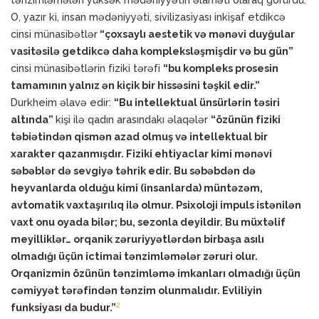
O, yazır ki, insan mədəniyyəti, sivilizasiyası inkişaf etdikcə
cinsi münasibətlər
“çoxsaylı aestetik və mənəvi duyğular
vasitəsilə getdikcə daha kompleksləşmişdir və bu gün”
cinsi münasibətlərin fiziki tərəfi
“bu kompleks prosesin
tamamının yalnız ən kiçik bir hissəsini təşkil edir.”
Durkheim əlavə edir:
“Bu intellektual ünsürlərin təsiri
altında”
kişi ilə qadın arasındakı əlaqələr
“özünün fiziki
təbiətindən qismən azad olmuş və intellektual bir
xarakter qazanmışdır. Fiziki ehtiyaclar kimi mənəvi
səbəblər də sevgiyə təhrik edir. Bu səbəbdən də
heyvanlarda olduğu kimi (insanlarda) müntəzəm,
avtomatik vaxtaşırılıq ilə olmur. Psixoloji impuls istənilən
vaxt onu oyada bilər; bu, sezonla deyildir. Bu müxtəlif
meyilliklər… orqanik zəruriyyətlərdən birbaşa asılı
olmadığı üçün ictimai tənzimləmələr zəruri olur.
Orqanizmin özünün tənzimləmə imkanları olmadığı üçün
cəmiyyət tərəfindən tənzim olunmalıdır. Evliliyin
2
funksiyası da budur.”