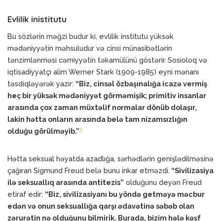
Evlilik inistitutu
Bu sözlərin məğzi budur ki, evlilik institutu yüksək
mədəniyyətin məhsuludur və cinsi münasibətlərin
tənzimlənməsi cəmiyyətin təkamülünü göstərir. Sosioloq və
iqtisadiyyatçı alim Werner Stark (1909-1985) eyni mənanı
təsdiqləyərək yazır:
“Biz, cinsəl özbaşınalığa icazə vermiş
heç bir yüksək mədəniyyət görməmişik; primitiv insanlar
arasında çox zaman müxtəlif normalar dönüb dolaşır,
lakin hətta onların arasında belə tam nizamsızlığın
3
olduğu görülməyib.”
Hətta seksual həyatda azadlığa, sərhədlərin genişlədilməsinə
çağıran Sigmund Freud belə bunu inkar etməzdi.
“Sivilizasiya
ilə seksuallıq arasında antitezis”
olduğunu deyən Freud
etiraf edir:
“Biz, sivilizasiyanı bu yöndə getməyə məcbur
edən və onun seksuallığa qarşı ədavətinə səbəb olan
zərurətin nə olduğunu bilmirik. Burada, bizim hələ kəşf