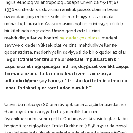
İngilis etnoloq və antropoloq Joseph Unwin (1895-1936)
1930-cu illərdə öz dövrünün analitik psixoloqlarının tezisi
üzərindən çıxış edərək seks ilə mədəniyyət arasındakı
münasibəti araşdırır. Araşdırmasının nəticələrini 1934-cü ildə
bir kitabında nəşr edən Unwin qeyd edir ki, cinsi
məhdudiyyətlər və kontrol
nə qədər çox olarsa
, mədəni
səviyyə o qədər yüksək olar və cinsi məhdudiyyətlər nə
qədər azdırsa, mədəniyyətin səviyyəsi də bir o qədər az olar.
“Əgər ictimai tənzimləmələr seksual impulslardan bir
başa həzz almağı qadağan edirsə, duyğusal konflikt başqa
formada özünü ifadə edəcək və bizim “sivilizasiya”
adlandırdığımız şey həmişə fitri istəkləri tətmin etməkdə
1
icbari fədakarlıqlar tərəfindən qurulub.”
Unwin bu nəticəyə 80 primitiv qəbilənin araşdırılmasından və
6 ən böyük mədəniyyətin beş min illik tarixinin
öyrənilməsindən sonra gəlib. Ondan əvvəlki sosioloqlar da bu
həqiqəti təsdiqləyiblər. Émile Durkheim (1858-1917) da cinsəl
tənzimləmələri yüksək mədəniyyətin əlaməti olaraq görürdü.