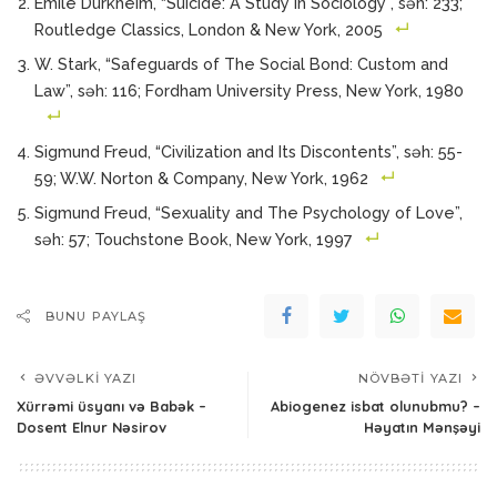
Émile Durkheim, “Suicide: A Study in Sociology”, səh: 233;
Routledge Classics, London & New York, 2005
W. Stark, “Safeguards of The Social Bond: Custom and
Law”, səh: 116; Fordham University Press, New York, 1980
Sigmund Freud, “Civilization and Its Discontents”, səh: 55-
59; W.W. Norton & Company, New York, 1962
Sigmund Freud, “Sexuality and The Psychology of Love”,
səh: 57; Touchstone Book, New York, 1997
BUNU PAYLAŞ
ƏVVƏLKI YAZI
NÖVBƏTI YAZI
Xürrəmi üsyanı və Babək –
Abiogenez isbat olunubmu? –
Dosent Elnur Nəsirov
Həyatın Mənşəyi