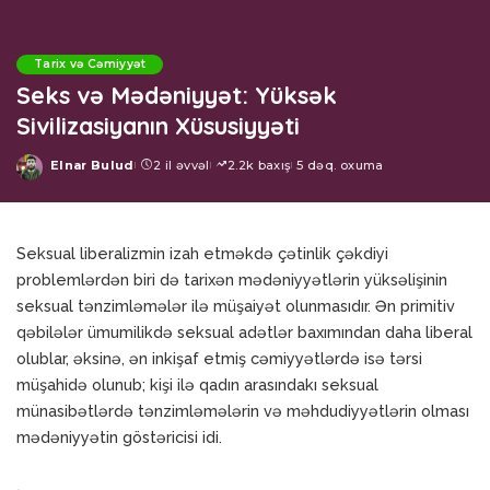
Tarix və Cəmiyyət
Seks və Mədəniyyət: Yüksək
Sivilizasiyanın Xüsusiyyəti
Elnar Bulud
2 il əvvəl
2.2k baxış
5 dəq. oxuma
Posted
by
Seksual liberalizmin izah etməkdə çətinlik çəkdiyi
problemlərdən biri də tarixən mədəniyyətlərin yüksəlişinin
seksual tənzimləmələr ilə müşaiyət olunmasıdır. Ən primitiv
qəbilələr ümumilikdə seksual adətlər baxımından daha liberal
olublar, əksinə, ən inkişaf etmiş cəmiyyətlərdə isə tərsi
müşahidə olunub; kişi ilə qadın arasındakı seksual
münasibətlərdə tənzimləmələrin və məhdudiyyətlərin olması
mədəniyyətin göstəricisi idi.