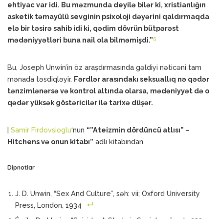
ehtiyac var idi. Bu məzmunda deyilə bilər ki, xristianlığın
asketik təmayülü sevginin psixoloji dəyərini qaldırmaqda
elə bir təsirə sahib idi ki, qədim dövrün bütpərəst
5
mədəniyyətləri buna nail ola bilməmişdi.”
Bu, Joseph Unwin’in öz araşdırmasında gəldiyi nəticəni tam
mənada təsdiqləyir.
Fərdlər arasındakı seksuallıq nə qədər
tənzimlənərsə və kontrol altında olarsa, mədəniyyət də o
qədər yüksək göstəricilər ilə tarixə düşər.
|
Samir Firdovsioglu
‘nun
“”Ateizmin dördüncü atlısı” –
Hitchens və onun kitabı”
adlı kitabından
Dipnotlar
J. D. Unwin, “Sex And Culture”, səh: vii; Oxford University
Press, London, 1934