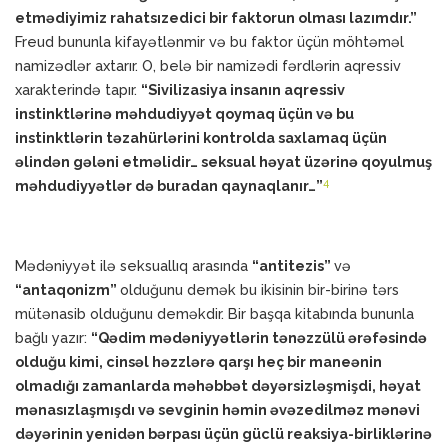
etmədiyimiz rahatsızedici bir faktorun olması lazımdır.”
Freud bununla kifayətlənmir və bu faktor üçün möhtəməl
namizədlər axtarır. O, belə bir namizədi fərdlərin aqressiv
xarakterində tapır.
“Sivilizasiya insanın aqressiv
instinktlərinə məhdudiyyət qoymaq üçün və bu
instinktlərin təzahürlərini kontrolda saxlamaq üçün
əlindən gələni etməlidir… seksual həyat üzərinə qoyulmuş
4
məhdudiyyətlər də buradan qaynaqlanır…”
Mədəniyyət ilə seksuallıq arasında
“antitezis”
və
“antaqonizm”
olduğunu demək bu ikisinin bir-birinə tərs
mütənasib olduğunu deməkdir. Bir başqa kitabında bununla
bağlı yazır:
“Qədim mədəniyyətlərin tənəzzülü ərəfəsində
olduğu kimi, cinsəl həzzlərə qarşı heç bir maneənin
olmadığı zamanlarda məhəbbət dəyərsizləşmişdi, həyat
mənasızlaşmışdı və sevginin həmin əvəzedilməz mənəvi
dəyərinin yenidən bərpası üçün güclü reaksiya-birliklərinə