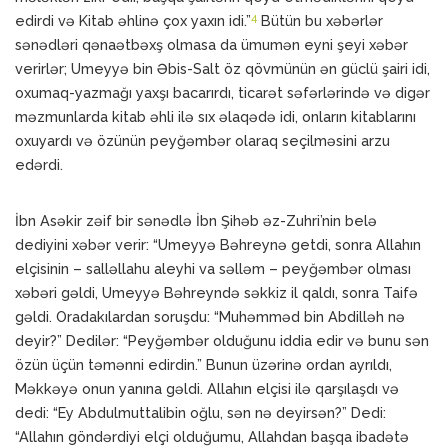
4
edirdi və Kitab əhlinə çox yaxın idi.”
Bütün bu xəbərlər
sənədləri qənaətbəxş olmasa da ümumən eyni şeyi xəbər
verirlər; Umeyyə bin Əbis-Salt öz qövmünün ən güclü şairi idi,
oxumaq-yazmağı yaxşı bacarırdı, ticarət səfərlərində və digər
məzmunlarda kitab əhli ilə sıx əlaqədə idi, onların kitablarını
oxuyardı və özünün peyğəmbər olaraq seçilməsini arzu
edərdi.
İbn Asəkir zəif bir sənədlə İbn Şihəb əz-Zuhri’nin belə
dediyini xəbər verir: “Umeyyə Bəhreynə getdi, sonra Allahın
elçisinin – salləllahu aleyhi va səlləm – peyğəmbər olması
xəbəri gəldi, Umeyyə Bəhreyndə səkkiz il qaldı, sonra Taifə
gəldi. Oradakılardan soruşdu: “Muhəmməd bin Abdilləh nə
deyir?” Dedilər: “Peyğəmbər olduğunu iddia edir və bunu sən
özün üçün təmənni edirdin.” Bunun üzərinə ordan ayrıldı,
Məkkəyə onun yanına gəldi. Allahın elçisi ilə qarşılaşdı və
dedi: “Ey Abdulmuttalibin oğlu, sən nə deyirsən?” Dedi:
“Allahın göndərdiyi elçi olduğumu, Allahdan başqa ibadətə