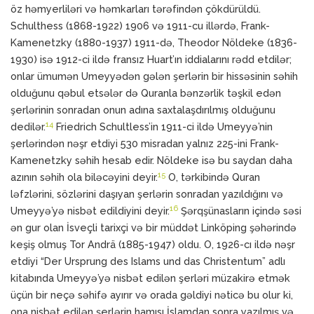
öz həmyerliləri və həmkarları tərəfindən çökdürüldü.
Schulthess (1868-1922) 1906 və 1911-cu illərdə, Frank-
Kamenetzky (1880-1937) 1911-də, Theodor Nöldeke (1836-
1930) isə 1912-ci ildə fransız Huart’ın iddialarını rədd etdilər;
onlar ümumən Umeyyədən gələn şerlərin bir hissəsinin səhih
olduğunu qəbul etsələr də Quranla bənzərlik təşkil edən
şerlərinin sonradan onun adına saxtalaşdırılmış olduğunu
14
dedilər.
Friedrich Schultless’in 1911-ci ildə Umeyyə’nin
şerlərindən nəşr etdiyi 530 misradan yalnız 225-ini Frank-
Kamenetzky səhih hesab edir. Nöldeke isə bu saydan daha
15
azının səhih ola biləcəyini deyir.
O, tərkibində Quran
ləfzlərini, sözlərini daşıyan şerlərin sonradan yazıldığını və
16
Umeyyə’yə nisbət edildiyini deyir.
Şərqşünasların içində səsi
ən gur olan İsveçli tarixçi və bir müddət Linköping şəhərində
keşiş olmuş Tor Andrä (1885-1947) oldu. O, 1926-cı ildə nəşr
etdiyi “Der Ursprung des Islams und das Christentum” adlı
kitabında Umeyyə’yə nisbət edilən şerləri müzakirə etmək
üçün bir neçə səhifə ayırır və orada gəldiyi nəticə bu olur ki,
ona nisbət edilən şerlərin hamısı İslamdan sonra yazılmış və