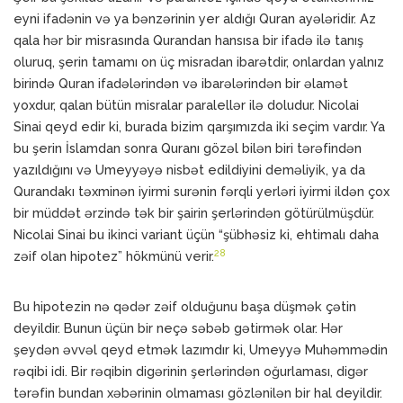
eyni ifadənin və ya bənzərinin yer aldığı Quran ayələridir. Az
qala hər bir misrasında Qurandan hansısa bir ifadə ilə tanış
oluruq, şerin tamamı on üç misradan ibarətdir, onlardan yalnız
birində Quran ifadələrindən və ibarələrindən bir əlamət
yoxdur, qalan bütün misralar paralellər ilə doludur. Nicolai
Sinai qeyd edir ki, burada bizim qarşımızda iki seçim vardır. Ya
bu şerin İslamdan sonra Quranı gözəl bilən biri tərəfindən
yazıldığını və Umeyyəyə nisbət edildiyini deməliyik, ya da
Qurandakı təxminən iyirmi surənin fərqli yerləri iyirmi ildən çox
bir müddət ərzində tək bir şairin şerlərindən götürülmüşdür.
Nicolai Sinai bu ikinci variant üçün “şübhəsiz ki, ehtimalı daha
28
zəif olan hipotez” hökmünü verir.
Bu hipotezin nə qədər zəif olduğunu başa düşmək çətin
deyildir. Bunun üçün bir neçə səbəb gətirmək olar. Hər
şeydən əvvəl qeyd etmək lazımdır ki, Umeyyə Muhəmmədin
rəqibi idi. Bir rəqibin digərinin şerlərindən oğurlaması, digər
tərəfin bundan xəbərinin olmaması gözlənilən bir hal deyildir.