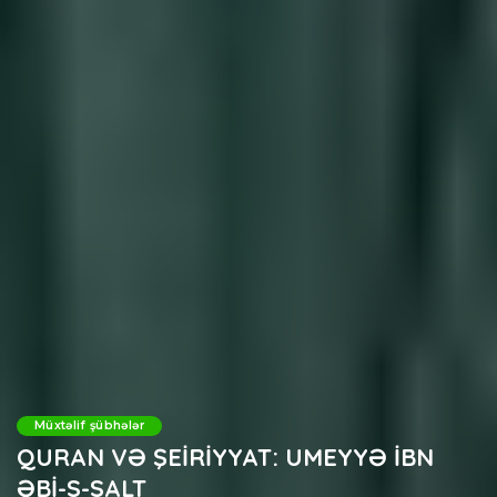
Müxtəlif şübhələr
QURAN VƏ ŞEİRİYYAT: UMEYYƏ İBN
ƏBİ-S-SALT