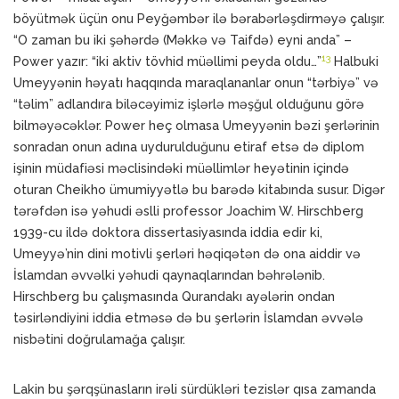
böyütmək üçün onu Peyğəmbər ilə bərabərləşdirməyə çalışır.
“O zaman bu iki şəhərdə (Məkkə və Taifdə) eyni anda” –
13
Power yazır: “iki aktiv tövhid müəllimi peyda oldu…”
Halbuki
Umeyyənin həyatı haqqında maraqlananlar onun “tərbiyə” və
“təlim” adlandıra biləcəyimiz işlərlə məşğul olduğunu görə
bilməyəcəklər. Power heç olmasa Umeyyənin bəzi şerlərinin
sonradan onun adına uydurulduğunu etiraf etsə də diplom
işinin müdafiəsi məclisindəki müəllimlər heyətinin içində
oturan Cheikho ümumiyyətlə bu barədə kitabında susur. Digər
tərəfdən isə yəhudi əslli professor Joachim W. Hirschberg
1939-cu ildə doktora dissertasiyasında iddia edir ki,
Umeyyə’nin dini motivli şerləri həqiqətən də ona aiddir və
İslamdan əvvəlki yəhudi qaynaqlarından bəhrələnib.
Hirschberg bu çalışmasında Qurandakı ayələrin ondan
təsirləndiyini iddia etməsə də bu şerlərin İslamdan əvvələ
nisbətini doğrulamağa çalışır.
Lakin bu şərqşünasların irəli sürdükləri tezislər qısa zamanda