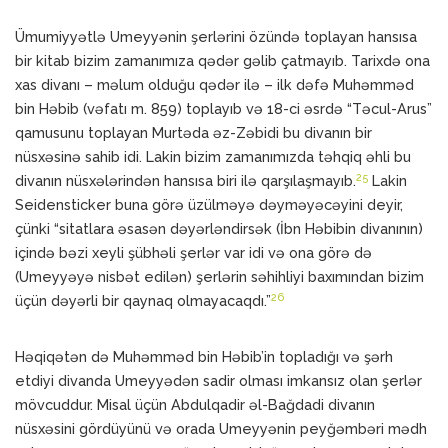
Ümumiyyətlə Umeyyənin şerlərini özündə toplayan hansısa
bir kitab bizim zamanımıza qədər gəlib çatmayıb. Tarixdə ona
xas divanı – məlum olduğu qədər ilə – ilk dəfə Muhəmməd
bin Həbib (vəfatı m. 859) toplayıb və 18-ci əsrdə “Təcul-Arus”
qamusunu toplayan Murtəda əz-Zəbidi bu divanın bir
nüsxəsinə sahib idi. Lakin bizim zamanımızda təhqiq əhli bu
25
divanın nüsxələrindən hansısa biri ilə qarşılaşmayıb.
Lakin
Seidensticker buna görə üzülməyə dəyməyəcəyini deyir,
çünki “sitatlara əsasən dəyərləndirsək (İbn Həbibin divanının)
içində bəzi xeyli şübhəli şerlər var idi və ona görə də
(Umeyyəyə nisbət edilən) şerlərin səhihliyi baxımından bizim
26
üçün dəyərli bir qaynaq olmayacaqdı.”
Həqiqətən də Muhəmməd bin Həbib’in topladığı və şərh
etdiyi divanda Umeyyədən sadir olması imkansız olan şerlər
mövcuddur. Misal üçün Abdulqadir əl-Bağdadi divanın
nüsxəsini gördüyünü və orada Umeyyənin peyğəmbəri mədh