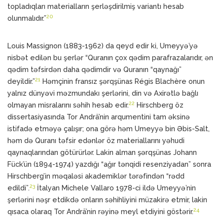
topladıqları materialların şerləşdirilmiş variantı hesab
20
olunmalıdır.”
Louis Massignon (1883-1962) da qeyd edir ki, Umeyyə’yə
nisbət edilən bu şerlər “Quranın çox qədim parafrazalarıdır, ən
qədim təfsirdən daha qədimdir və Quranın “qaynağı”
21
deyildir.”
Həmçinin fransız şərqşünas Régis Blachère onun
yalnız dünyəvi məzmundakı şerlərini, din və Axirətlə bağlı
22
olmayan misralarını səhih hesab edir.
Hirschberg öz
dissertasiyasında Tor Andrä’nin arqumentini tam əksinə
istifadə etməyə çalışır; ona görə həm Umeyyə bin Əbis-Salt,
həm də Quranı təfsir edənlər öz materiallarını yəhudi
qaynaqlarından götürürlər. Lakin alman şərqşünas Johann
Fück’ün (1894-1974) yazdığı “ağır tənqidi resenziyadan” sonra
Hirschberg’in məqaləsi akademiklər tərəfindən “rədd
23
edildi”.
İtalyan Michele Vallaro 1978-ci ildə Umeyyə’nin
şerlərini nəşr etdikdə onların səhihliyini müzakirə etmir, lakin
24
qısaca olaraq Tor Andrä’nin rəyinə meyl etdiyini göstərir.