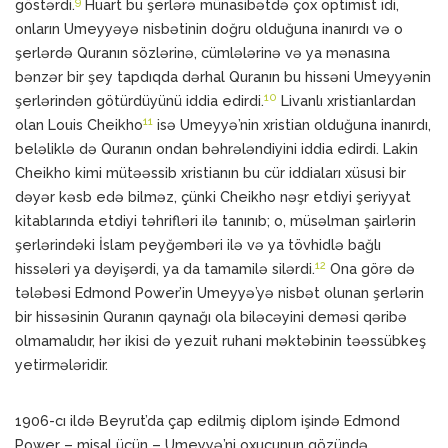
9
göstərdi.
Huart bu şerlərə münasibətdə çox optimist idi,
onların Umeyyəyə nisbətinin doğru olduğuna inanırdı və o
şerlərdə Quranın sözlərinə, cümlələrinə və ya mənasına
bənzər bir şey tapdıqda dərhal Quranın bu hissəni Umeyyənin
10
şerlərindən götürdüyünü iddia edirdi.
Livanlı xristianlardan
11
olan Louis Cheikho
isə Umeyyə’nin xristian olduğuna inanırdı,
beləliklə də Quranın ondan bəhrələndiyini iddia edirdi. Lakin
Cheikho kimi mütəəssib xristianın bu cür iddiaları xüsusi bir
dəyər kəsb edə bilməz, çünki Cheikho nəşr etdiyi şeriyyat
kitablarında etdiyi təhrifləri ilə tanınıb; o, müsəlman şairlərin
şerlərindəki İslam peyğəmbəri ilə və ya tövhidlə bağlı
12
hissələri ya dəyişərdi, ya da tamamilə silərdi.
Ona görə də
tələbəsi Edmond Power’in Umeyyə’yə nisbət olunan şerlərin
bir hissəsinin Quranın qaynağı ola biləcəyini deməsi qəribə
olmamalıdır, hər ikisi də yezuit ruhani məktəbinin təəssübkeş
yetirmələridir.
1906-cı ildə Beyrut’da çap edilmiş diplom işində Edmond
Power – misal üçün – Umeyyə’ni oxucunun gözündə