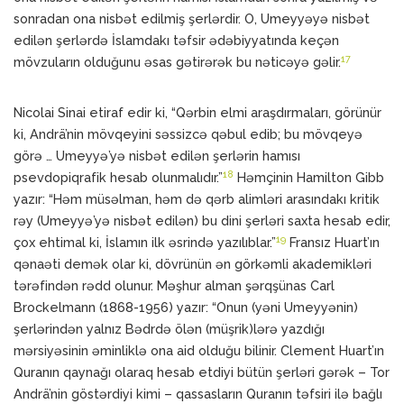
sonradan ona nisbət edilmiş şerlərdir. O, Umeyyəyə nisbət
edilən şerlərdə İslamdakı təfsir ədəbiyyatında keçən
17
mövzuların olduğunu əsas gətirərək bu nəticəyə gəlir.
Nicolai Sinai etiraf edir ki, “Qərbin elmi araşdırmaları, görünür
ki, Andrä’nin mövqeyini səssizcə qəbul edib; bu mövqeyə
görə … Umeyyə’yə nisbət edilən şerlərin hamısı
18
psevdopiqrafik hesab olunmalıdır.”
Həmçinin Hamilton Gibb
yazır: “Həm müsəlman, həm də qərb alimləri arasındakı kritik
rəy (Umeyyə’yə nisbət edilən) bu dini şerləri saxta hesab edir,
19
çox ehtimal ki, İslamın ilk əsrində yazılıblar.”
Fransız Huart’ın
qənaəti demək olar ki, dövrünün ən görkəmli akademikləri
tərəfindən rədd olunur. Məşhur alman şərqşünas Carl
Brockelmann (1868-1956) yazır: “Onun (yəni Umeyyənin)
şerlərindən yalnız Bədrdə ölən (müşrik)lərə yazdığı
mərsiyəsinin əminliklə ona aid olduğu bilinir. Clement Huart’ın
Quranın qaynağı olaraq hesab etdiyi bütün şerləri gərək – Tor
Andrä’nin göstərdiyi kimi – qassasların Quranın təfsiri ilə bağlı