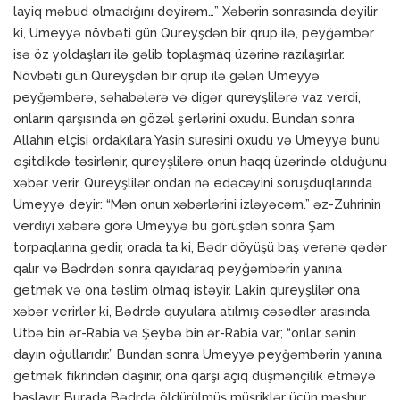
layiq məbud olmadığını deyirəm…” Xəbərin sonrasında deyilir
ki, Umeyyə növbəti gün Qureyşdən bir qrup ilə, peyğəmbər
isə öz yoldaşları ilə gəlib toplaşmaq üzərinə razılaşırlar.
Növbəti gün Qureyşdən bir qrup ilə gələn Umeyyə
peyğəmbərə, səhabələrə və digər qureyşlilərə vaz verdi,
onların qarşısında ən gözəl şerlərini oxudu. Bundan sonra
Allahın elçisi ordakılara Yasin surəsini oxudu və Umeyyə bunu
eşitdikdə təsirlənir, qureyşlilərə onun haqq üzərində olduğunu
xəbər verir. Qureyşlilər ondan nə edəcəyini soruşduqlarında
Umeyyə deyir: “Mən onun xəbərlərini izləyəcəm.” əz-Zuhrinin
verdiyi xəbərə görə Umeyyə bu görüşdən sonra Şam
torpaqlarına gedir, orada ta ki, Bədr döyüşü baş verənə qədər
qalır və Bədrdən sonra qayıdaraq peyğəmbərin yanına
getmək və ona təslim olmaq istəyir. Lakin qureyşlilər ona
xəbər verirlər ki, Bədrdə quyulara atılmış cəsədlər arasında
Utbə bin ər-Rabia və Şeybə bin ər-Rabia var; “onlar sənin
dayın oğullarıdır.” Bundan sonra Umeyyə peyğəmbərin yanına
getmək fikrindən daşınır, ona qarşı açıq düşmənçilik etməyə
başlayır. Burada Bədrdə öldürülmüş müşriklər üçün məşhur