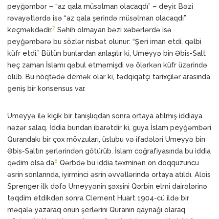
peyğəmbər – “az qala müsəlman olacaqdı” – deyir. Bəzi
rəvayətlərdə isə “az qala şerində müsəlman olacaqdı”
7
keçməkdədir.
Səhih olmayan bəzi xəbərlərdə isə
peyğəmbərə bu sözlər nisbət olunur: “Şeri iman etdi, qəlbi
küfr etdi.” Bütün bunlardan anlaşılır ki, Umeyyə bin Əbis-Salt
heç zaman İslamı qəbul etməmişdi və ölərkən küfr üzərində
ölüb. Bu nöqtədə demək olar ki, tədqiqatçı tarixçilər arasında
geniş bir konsensus var.
Umeyyə ilə kiçik bir tanışlıqdan sonra ortaya atılmış iddiaya
nəzər salaq. İddia bundan ibarətdir ki, guya İslam peyğəmbəri
Qurandakı bir çox mövzuları, üslubu və ifadələri Umeyyə bin
Əbis-Saltın şerlərindən götürüb. İslam coğrafiyasında bu iddia
8
qədim olsa da
Qərbdə bu iddia təxminən on doqquzuncu
əsrin sonlarında, iyirminci əsrin əvvəllərində ortaya atıldı. Alois
Sprenger ilk dəfə Umeyyənin şəxsini Qərbin elmi dairələrinə
təqdim etdikdən sonra Clement Huart 1904-cü ildə bir
məqalə yazaraq onun şerlərini Quranın qaynağı olaraq