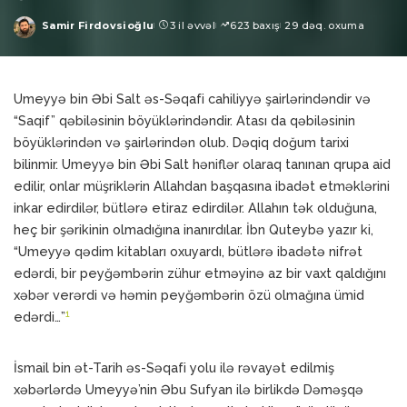
Samir Firdovsioğlu
3 il əvvəl
623 baxış
29 dəq. oxuma
Posted
by
Umeyyə bin Əbi Salt əs-Səqafi cahiliyyə şairlərindəndir və
“Saqif” qəbiləsinin böyüklərindəndir. Atası da qəbiləsinin
böyüklərindən və şairlərindən olub. Dəqiq doğum tarixi
bilinmir. Umeyyə bin Əbi Salt həniflər olaraq tanınan qrupa aid
edilir, onlar müşriklərin Allahdan başqasına ibadət etməklərini
inkar edirdilər, bütlərə etiraz edirdilər. Allahın tək olduğuna,
heç bir şərikinin olmadığına inanırdılar. İbn Quteybə yazır ki,
“Umeyyə qədim kitabları oxuyardı, bütlərə ibadətə nifrət
edərdi, bir peyğəmbərin zühur etməyinə az bir vaxt qaldığını
xəbər verərdi və həmin peyğəmbərin özü olmağına ümid
1
edərdi…”
İsmail bin ət-Tarih əs-Səqafi yolu ilə rəvayət edilmiş
xəbərlərdə Umeyyə’nin Əbu Sufyan ilə birlikdə Dəməşqə