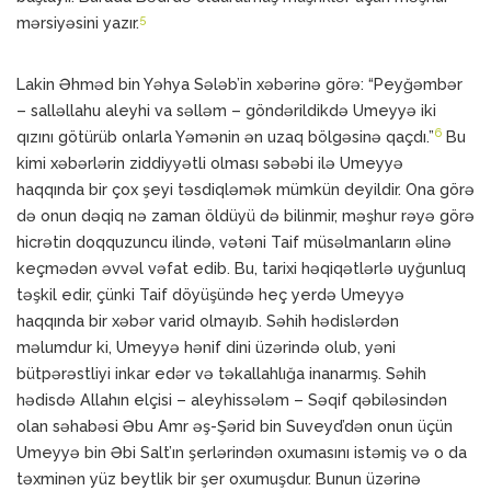
5
mərsiyəsini yazır.
Lakin Əhməd bin Yəhya Sələb’in xəbərinə görə: “Peyğəmbər
– salləllahu aleyhi va səlləm – göndərildikdə Umeyyə iki
6
qızını götürüb onlarla Yəmənin ən uzaq bölgəsinə qaçdı.”
Bu
kimi xəbərlərin ziddiyyətli olması səbəbi ilə Umeyyə
haqqında bir çox şeyi təsdiqləmək mümkün deyildir. Ona görə
də onun dəqiq nə zaman öldüyü də bilinmir, məşhur rəyə görə
hicrətin doqquzuncu ilində, vətəni Taif müsəlmanların əlinə
keçmədən əvvəl vəfat edib. Bu, tarixi həqiqətlərlə uyğunluq
təşkil edir, çünki Taif döyüşündə heç yerdə Umeyyə
haqqında bir xəbər varid olmayıb. Səhih hədislərdən
məlumdur ki, Umeyyə hənif dini üzərində olub, yəni
bütpərəstliyi inkar edər və təkallahlığa inanarmış. Səhih
hədisdə Allahın elçisi – aleyhissələm – Səqif qəbiləsindən
olan səhabəsi Əbu Amr əş-Şərid bin Suveyd’dən onun üçün
Umeyyə bin Əbi Salt’ın şerlərindən oxumasını istəmiş və o da
təxminən yüz beytlik bir şer oxumuşdur. Bunun üzərinə