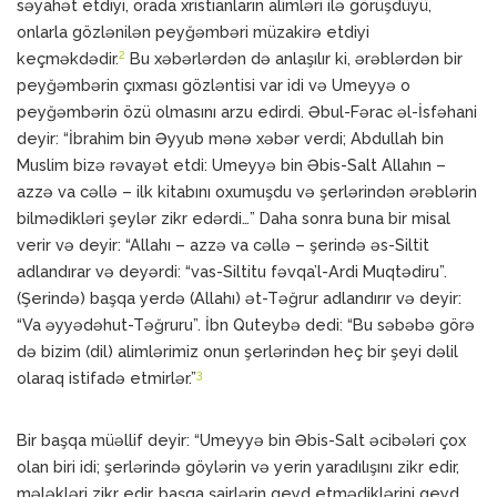
səyahət etdiyi, orada xristianların alimləri ilə görüşdüyü,
onlarla gözlənilən peyğəmbəri müzakirə etdiyi
2
keçməkdədir.
Bu xəbərlərdən də anlaşılır ki, ərəblərdən bir
peyğəmbərin çıxması gözləntisi var idi və Umeyyə o
peyğəmbərin özü olmasını arzu edirdi. Əbul-Fərac əl-İsfəhani
deyir: “İbrahim bin Əyyub mənə xəbər verdi; Abdullah bin
Muslim bizə rəvayət etdi: Umeyyə bin Əbis-Salt Allahın –
azzə va cəllə – ilk kitabını oxumuşdu və şerlərindən ərəblərin
bilmədikləri şeylər zikr edərdi…” Daha sonra buna bir misal
verir və deyir: “Allahı – azzə va cəllə – şerində əs-Siltit
adlandırar və deyərdi: “vas-Siltitu fəvqa’l-Ardi Muqtədiru”.
(Şerində) başqa yerdə (Allahı) ət-Təğrur adlandırır və deyir:
“Va əyyədəhut-Təğruru”. İbn Quteybə dedi: “Bu səbəbə görə
də bizim (dil) alimlərimiz onun şerlərindən heç bir şeyi dəlil
3
olaraq istifadə etmirlər.”
Bir başqa müəllif deyir: “Umeyyə bin Əbis-Salt əcibələri çox
olan biri idi; şerlərində göylərin və yerin yaradılışını zikr edir,
mələkləri zikr edir, başqa şairlərin qeyd etmədiklərini qeyd