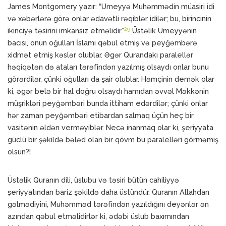
James Montgomery yazır: “Umeyyə Muhəmmədin müasiri idi
və xəbərlərə görə onlar ədavətli rəqiblər idilər; bu, birincinin
29
ikinciyə təsirini imkansız etməlidir.”
Üstəlik Umeyyənin
bacısı, onun oğulları İslamı qəbul etmiş və peyğəmbərə
xidmət etmiş kəslər olublar. Əgər Qurandakı paralellər
həqiqətən də ataları tərəfindən yazılmış olsaydı onlar bunu
görərdilər, çünki oğulları da şair olublar. Həmçinin demək olar
ki, əgər belə bir hal doğru olsaydı hamıdan əvvəl Məkkənin
müşrikləri peyğəmbəri bunda ittiham edərdilər; çünki onlar
hər zaman peyğəmbəri etibardan salmaq üçün heç bir
vasitənin əldən verməyiblər. Necə inanmaq olar ki, şeriyyata
güclü bir şəkildə bələd olan bir qövm bu paralelləri görməmiş
olsun?!
Üstəlik Quranın dili, üslubu və təsiri bütün cahiliyyə
şeriyyatından bariz şəkildə daha üstündür. Quranın Allahdan
gəlmədiyini, Muhəmməd tərəfindən yazıldığını deyənlər ən
azından qəbul etməlidirlər ki, ədəbi üslub baxımından