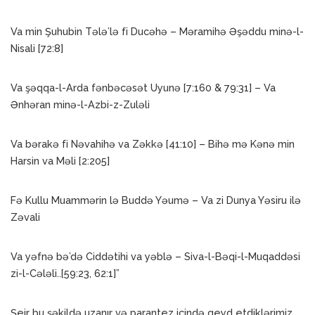
Va min Şuhubin Tələ’lə fi Ducəhə – Məramihə Əşəddu minə-l-
Nisali [72:8]
Va şəqqa-l-Arda fənbəcəsət Uyunə [7:160 & 79:31] – Va
Ənhəran minə-l-Azbi-z-Zuləli
Va bərakə fi Nəvahihə va Zəkkə [41:10] – Bihə mə Kənə min
Harsin va Məli [2:205]
Fə Kullu Muammərin lə Buddə Yəumə – Va zi Dunya Yəsiru ilə
Zəvali
Va yəfnə bə’də Ciddətihi va yəblə – Siva-l-Bəqi-l-Muqaddəsi
zi-l-Cələli..[59:23, 62:1]”
Şeir bu şəkildə uzanır və parantez içində qeyd etdiklərimiz