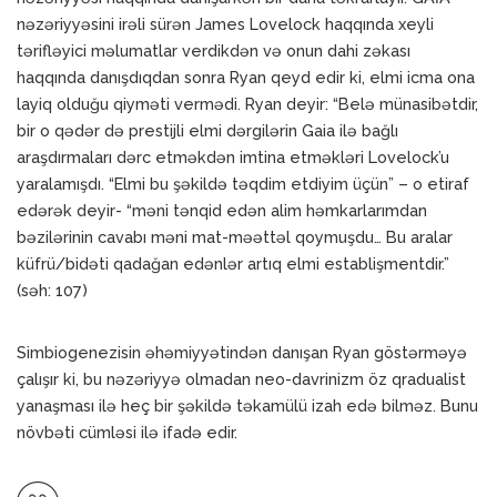
nəzəriyyəsini irəli sürən James Lovelock haqqında xeyli
tərifləyici məlumatlar verdikdən və onun dahi zəkası
haqqında danışdıqdan sonra Ryan qeyd edir ki, elmi icma ona
layiq olduğu qiyməti vermədi. Ryan deyir: “Belə münasibətdir,
bir o qədər də prestijli elmi dərgilərin Gaia ilə bağlı
araşdırmaları dərc etməkdən imtina etməkləri Lovelock’u
yaralamışdı. “Elmi bu şəkildə təqdim etdiyim üçün” – o etiraf
edərək deyir- “məni tənqid edən alim həmkarlarımdan
bəzilərinin cavabı məni mat-məəttəl qoymuşdu… Bu aralar
küfrü/bidəti qadağan edənlər artıq elmi establişmentdir.”
(səh: 107)
Simbiogenezisin əhəmiyyətindən danışan Ryan göstərməyə
çalışır ki, bu nəzəriyyə olmadan neo-davrinizm öz qradualist
yanaşması ilə heç bir şəkildə təkamülü izah edə bilməz. Bunu
növbəti cümləsi ilə ifadə edir.