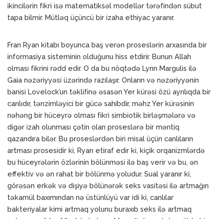
ikincilərin fikri isə matematiksəl modellər tərəfindən sübut
tapa bilmir. Mütləq üçüncü bir izaha ethiyac yaranır.
Fran Ryan kitabı boyunca baş verən proseslərin arxasında bir
informasiya sisteminin olduğunu hiss etdirir. Bunun Allah
olması fikrini rədd edir. O da bu nöqtədə Lynn Margulis ilə
Gaia nəzəriyyəsi üzərində razılaşır. Onların və nəzəriyyənin
banisi Lovelock’un təklifinə əsasən Yer kürəsi özü ayrılıqda bir
canlıdır, tənzimləyici bir gücə sahibdir, məhz Yer kürəsinin
nəhəng bir hüceyrə olması fikri simbiotik birləşmələrə və
digər izah olunması çətin olan proseslərə bir məntiq
qazandıra bilər. Bu proseslərdən biri misal üçün canlıların
artması prosesidir ki, Ryan etiraf edir ki, kiçik orqanizmlərdə
bu hüceyrələrin özlərinin bölünməsi ilə baş verir və bu, ən
effektiv və ən rahat bir bölünmə yoludur. Sual yaranır ki,
görəsən erkək və dişiyə bölünərək seks vasitəsi ilə artmağın
təkamül baxımından nə üstünlüyü var idi ki, canlılar
bakteriyalar kimi artmaq yolunu buraxıb seks ilə artmaq