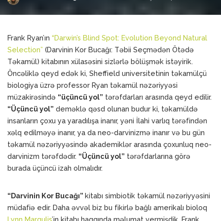
Posted
by
Frank Ryan’ın
“Darwin’s Blind Spot: Evolution Beyond Natural
Selection”
(Darvinin Kor Bucağı: Təbii Seçmədən Ötədə
Təkamül) kitabının xülasəsini sizlərlə bölüşmək istəyirik.
Öncəliklə qeyd edək ki, Sheffield universitetinin təkamülçü
biologiya üzrə professor Ryan təkamül nəzəriyyəsi
müzakirəsində
“üçüncü yol”
tərəfdarları arasında qeyd edilir.
“Üçüncü yol”
deməklə qəsd olunan budur ki, təkamüldə
insanların çoxu ya yaradılışa inanır, yəni İlahi varlıq tərəfindən
xəlq edilməyə inanır, ya da neo-darvinizmə inanır və bu gün
təkamül nəzəriyyəsində akademiklər arasında çoxunluq neo-
darvinizm tərəfdədir.
“Üçüncü yol”
tərəfdarlarına görə
burada üçüncü izah olmalıdır.
“Darvinin Kor Bucağı”
kitabı simbiotik təkamül nəzəriyyəsini
müdafiə edir. Daha əvvəl biz bu fikirlə bağlı amerikalı bioloq
Lynn Margulis
’in kitabı haqqında məlumat vermişdik. Frank