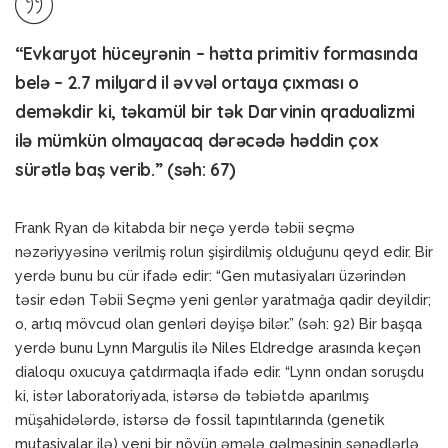
“Evkaryot hüceyrənin – hətta primitiv formasında
belə – 2.7 milyard il əvvəl ortaya çıxması o
deməkdir ki, təkamül bir tək Darvinin qradualizmi
ilə mümkün olmayacaq dərəcədə həddin çox
sürətlə baş verib.” (səh: 67)
Frank Ryan də kitabda bir neçə yerdə təbii seçmə
nəzəriyyəsinə verilmiş rolun şişirdilmiş olduğunu qeyd edir. Bir
yerdə bunu bu cür ifadə edir: “Gen mutasiyaları üzərindən
təsir edən Təbii Seçmə yeni genlər yaratmağa qadir deyildir;
o, artıq mövcud olan genləri dəyişə bilər.” (səh: 92) Bir başqa
yerdə bunu Lynn Margulis ilə Niles Eldredge arasında keçən
dialoqu oxucuya çatdırmaqla ifadə edir. “Lynn ondan soruşdu
ki, istər laboratoriyada, istərsə də təbiətdə aparılmış
müşahidələrdə, istərsə də fossil tapıntılarında (genetik
mutasiyalar ilə) yeni bir növün əmələ gəlməsinin sənədlərlə