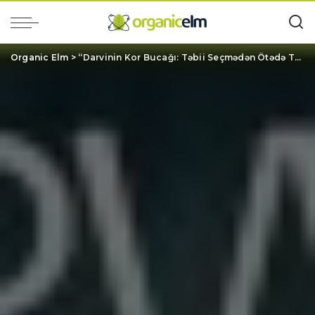
Organic Elm
>
“Darvinin Kor Bucağı: Təbii Seçmədən Ötədə Təkamül” – F. P. Ryan [Kitab Analizi]