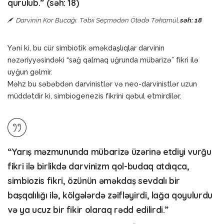
qurulub.” (səh: 18)
Darvinin Kor Bucağı: Təbii Seçmədən Ötədə Təkamül,
səh: 18
Yəni ki, bu cür simbiotik əməkdaşlıqlar darvinin
nəzəriyyəsindəki “sağ qalmaq uğrunda mübarizə” fikri ilə
uyğun gəlmir.
Məhz bu səbəbdən darvinistlər və neo-darvinistlər uzun
müddətdir ki, simbiogenezis fikrini qəbul etmirdilər.
“Yarış məzmununda mübarizə üzərinə etdiyi vurğu
fikri ilə birlikdə darvinizm qol-budaq atdıqca,
simbiozis fikri, özünün əməkdaş sevdalı bir
başqalılığı ilə, kölgələrdə zəifləyirdi, lağa qoyulurdu
və ya ucuz bir fikir olaraq rədd edilirdi.”