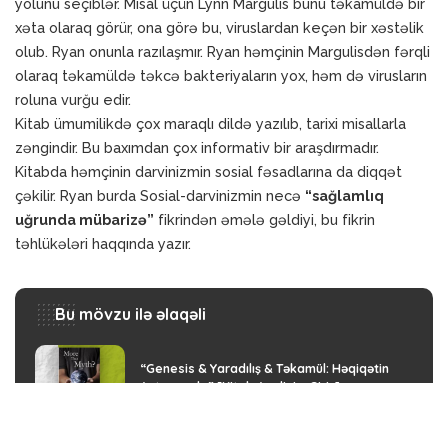
yolunu seçiblər. Misal üçün Lynn Margulis bunu təkamüldə bir
xəta olaraq görür, ona görə bu, viruslardan keçən bir xəstəlik
olub. Ryan onunla razılaşmır. Ryan həmçinin Margulisdən fərqli
olaraq təkamüldə təkcə bakteriyaların yox, həm də virusların
roluna vurğu edir.
Kitab ümumilikdə çox maraqlı dildə yazılıb, tarixi misallarla
zəngindir. Bu baxımdan çox informativ bir araşdırmadır.
Kitabda həmçinin darvinizmin sosial fəsadlarına da diqqət
çəkilir. Ryan burda Sosial-darvinizmin necə
“sağlamlıq
uğrunda mübarizə”
fikrindən əmələ gəldiyi, bu fikrin
təhlükələri haqqında yazır.
Bu mövzu ilə əlaqəli
“Genesis & Yaradılış & Təkamül: Həqiqətin
Axtarışında” [Kitab Analizi – Giriş]