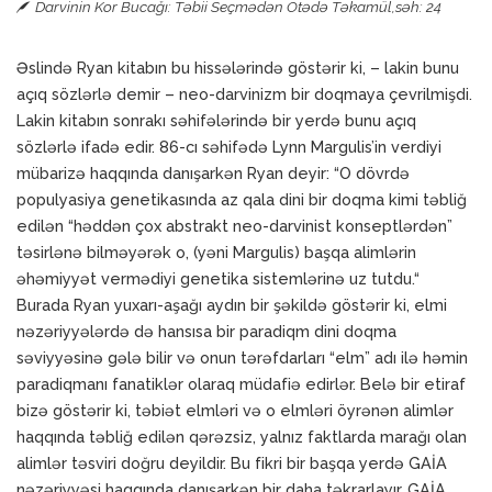
Darvinin Kor Bucağı: Təbii Seçmədən Ötədə Təkamül,
səh: 24
Əslində Ryan kitabın bu hissələrində göstərir ki, – lakin bunu
açıq sözlərlə demir – neo-darvinizm bir doqmaya çevrilmişdi.
Lakin kitabın sonrakı səhifələrində bir yerdə bunu açıq
sözlərlə ifadə edir. 86-cı səhifədə Lynn Margulis’in verdiyi
mübarizə haqqında danışarkən Ryan deyir: “O dövrdə
populyasiya genetikasında az qala dini bir doqma kimi təbliğ
edilən “həddən çox abstrakt neo-darvinist konseptlərdən”
təsirlənə bilməyərək o, (yəni Margulis) başqa alimlərin
əhəmiyyət vermədiyi genetika sistemlərinə uz tutdu.“
Burada Ryan yuxarı-aşağı aydın bir şəkildə göstərir ki, elmi
nəzəriyyələrdə də hansısa bir paradiqm dini doqma
səviyyəsinə gələ bilir və onun tərəfdarları “elm” adı ilə həmin
paradiqmanı fanatiklər olaraq müdafiə edirlər. Belə bir etiraf
bizə göstərir ki, təbiət elmləri və o elmləri öyrənən alimlər
haqqında təbliğ edilən qərəzsiz, yalnız faktlarda marağı olan
alimlər təsviri doğru deyildir. Bu fikri bir başqa yerdə GAİA
nəzəriyyəsi haqqında danışarkən bir daha təkrarlayır. GAİA