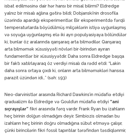
isbat edilməsinə dair hər hansı bir misal bilirmi? Eldredge
yalnız bir misalı ağlına gətirə bildi; Dobjanski’nin drosofila
üzərində apardığı eksperimentlər. Bir eksperimentdə fərqli
temperaturlarda böyüdülmüş milçəklərin istiyə uyğunlaşmış
və soyuğa uyğunlaşmış elə iki ayrı populyasiyaya bölündülər
ki, bunlar öz aralarında qarışaraq arta bilmədilər. Qarışaraq
arta bilməmək xüsusiyyəti növləri bir-birindən ayıran
fundamentlər bir xüsusiyyətdir. Daha sonra Eldredge başqa
bir faktı xatılrlayaraq öz verdiyi misalı da rədd etdi: “Lakin
daha sonra ortaya çıxdı ki, onların arta bilməməkləri hansısa
parazit üzündən idi…” (səh: 193)
Neo-darvinistlər arasında Richard Dawkins’in müdafiə etdiyi
qradualizm ilə Eldredge və Gould’un müdafiə etdiyi
“ani
sıçrayışlar”
fikri arasında fərq vardır. Frank Ryan bu izahların
heç birinin dolğun olmadığını deyir. Simbiozis olmadan bu
izahların heç birinin doğru olmadığına sübut etməyə çalışır,
çünki birincilərin fikri fossil tapıntılar tərəfindən təsdiqlənmir,