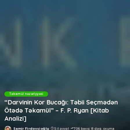
Təkamül nəzəriyyəsi
“Darvinin Kor Bucağı: Təbii Seçmədən
Ötədə Təkamül” – F. P. Ryan [Kitab
Analizi]
Samir Firdovsioğlu
5 il əvvəl
706 baxış
8 dəq. oxuma