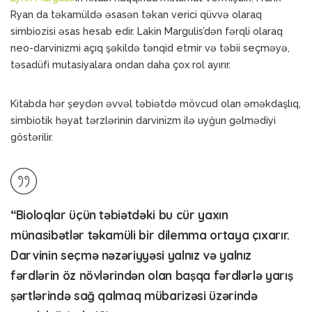
Ryan da təkamüldə əsasən təkan verici qüvvə olaraq
simbiozisi əsas hesab edir. Lakin Margulis’dən fərqli olaraq
neo-darvinizmi açıq şəkildə tənqid etmir və təbii seçməyə,
təsadüfi mutasiyalara ondan daha çox rol ayırır.
Kitabda hər şeydən əvvəl təbiətdə mövcud olan əməkdaşlıq,
simbiotik həyat tərzlərinin darvinizm ilə uyğun gəlmədiyi
göstərilir.
“Bioloqlar üçün təbiətdəki bu cür yaxın
münasibətlər təkamüli bir dilemma ortaya çıxarır.
Darvinin seçmə nəzəriyyəsi yalnız və yalnız
fərdlərin öz növlərindən olan başqa fərdlərlə yarış
şərtlərində sağ qalmaq mübarizəsi üzərində