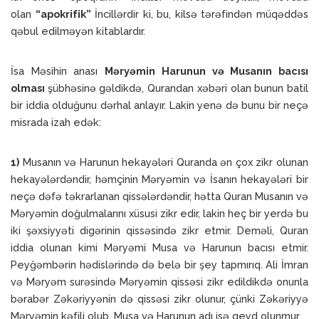
olan
“apokrifik”
İncillərdir ki, bu, kilsə tərəfindən müqəddəs
qəbul edilməyən kitablardır.
İsa Məsihin anası
Məryəmin Harunun və Musanın bacısı
olması
şübhəsinə gəldikdə, Qurandan xəbəri olan bunun batil
bir iddia olduğunu dərhal anlayır. Lakin yenə də bunu bir neçə
misrada izah edək:
1)
Musanın və Harunun hekayələri Quranda ən çox zikr olunan
hekayələrdəndir, həmçinin Məryəmin və İsanın hekayələri bir
neçə dəfə təkrarlanan qissələrdəndir, hətta Quran Musanın və
Məryəmin doğulmalarını xüsusi zikr edir, lakin heç bir yerdə bu
iki şəxsiyyəti digərinin qissəsində zikr etmir. Deməli, Quran
iddia olunan kimi Məryəmi Musa və Harunun bacısı etmir.
Peyğəmbərin hədislərində də belə bir şey tapmırıq. Ali İmran
və Məryəm surəsində Məryəmin qissəsi zikr edildikdə onunla
bərabər Zəkəriyyənin də qissəsi zikr olunur, çünki Zəkəriyyə
Məryəmin kəfili olub. Musa və Harunun adı isə qeyd olunmur.