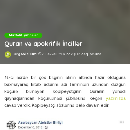
Müxtəlif şübhələr
Quran və apokrifik İncillər
Organic Elm
7 il əvvəl
6k baxış
12 dəq. oxuma
Posted
by
21-ci əsrdə bir çox bilginin əlinin altında hazır olduğuna
baxmayaraq kitab adlarını, adi terminləri üzündən düzgün
köçürə bilməyən kopipeystçinin Quranın yəhudi
qaynaqlarından köçürülməsi şübhəsinə keçən
yazımızda
cavab verdik. Kopipeystçi sözlərinə belə davam edir: