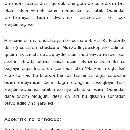
Qurandan təsirləndiyini gördük, ona görə də bu iddianın tam
əksini iddia etmək daha məntiqlidir: bu kitab Qurandan
təsirlənmişdir! Bizim dediyimizi təsdiqləyən bir çox
1
2
3
4
araşdırmaçı var.
Həmçinin bu rəyi dəstəkləyən bir çox səbəb var: Bu kitabı ilk
dəfə 9-cu əsrdə
İshodad of Merv
adlı yepiskop zikr edir; ən
qədim əlyazmalarda açıq aydın İslam mədəniyyətinə aid olan
sözlər istifadə olunur, misal üçün, əlyazma bəsmələ ilə
başlayır, digər İncillərdə çox nadir olan “Məryəmin oğlu İsa”
xitab forması bu kitabda barizdir. Bunlar və digər səbəblər
bizim dediyimizin daha doğru olduğunu təsdiqləyir. Bəzi
araşdırmacılar isə kitabın assiriya dilindəki əslinin Qurandan
daha qədim olduğunu desə də, sırf bu qissənin sonradan
5
əlavə edildiyinə işarə edir.
Apokrifik İncillər haqda:
Apokrifik İncillərin bəzilərinin isə ümumən Qurandan öncə