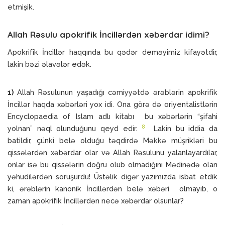
etmişik.
Allah Rəsulu apokrifik İncillərdən xəbərdar idimi?
Apokrifik İncillər haqqında bu qədər deməyimiz kifayətdir,
lakin bəzi əlavələr edək.
1)
Allah Rəsulunun yaşadığı cəmiyyətdə ərəblərin apokrifik
İncillər haqda xəbərləri yox idi. Ona görə də oriyentalistlərin
Encyclopaedia of Islam adlı kitabı bu xəbərlərin “şifahi
8
yolnan” nəql olunduğunu qeyd edir.
Lakin bu iddia da
batildir, çünki belə olduğu təqdirdə Məkkə müşrikləri bu
qissələrdən xəbərdar olar və Allah Rəsulunu yalanlayardılar,
onlar isə bu qissələrin doğru olub olmadığını Mədinədə olan
yəhudilərdən soruşurdu! Üstəlik digər yazımızda isbat etdik
ki, ərəblərin kanonik İncillərdən belə xəbəri olmayıb, o
zaman apokrifik İncillərdən necə xəbərdar olsunlar?