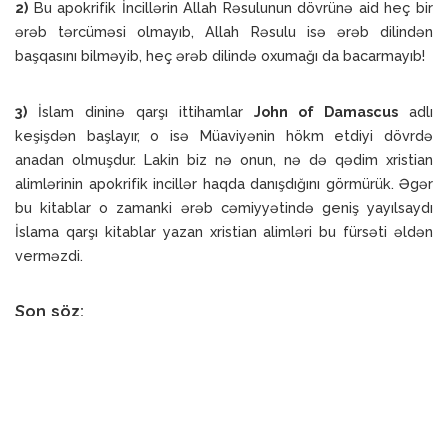
2)
Bu apokrifik İncillərin Allah Rəsulunun dövrünə aid heç bir
ərəb tərcüməsi olmayıb, Allah Rəsulu isə ərəb dilindən
başqasını bilməyib, heç ərəb dilində oxumağı da bacarmayıb!
3)
İslam dininə qarşı ittihamlar
John of Damascus
adlı
keşişdən başlayır, o isə Müaviyənin hökm etdiyi dövrdə
anadan olmuşdur. Lakin biz nə onun, nə də qədim xristian
alimlərinin apokrifik incillər haqda danışdığını görmürük. Əgər
bu kitablar o zamanki ərəb cəmiyyətində geniş yayılsaydı
İslama qarşı kitablar yazan xristian alimləri bu fürsəti əldən
verməzdi.
Son söz:
Bu şübhələrin əsl yazarı olan xristianları anlamaq olar. Onlar
apokrif kitabların, həmçinin yəhudilərin kitablarının
müqəddəsliyinə inanmır, onların mif olduğuna inanır, ona görə
Muhammədin bu kitablara müvafiq xəbərlərlə gəlməsini onun
həqiqətə uyğun danışmadığına dəlil edirlər. Lakin bu şübhəni