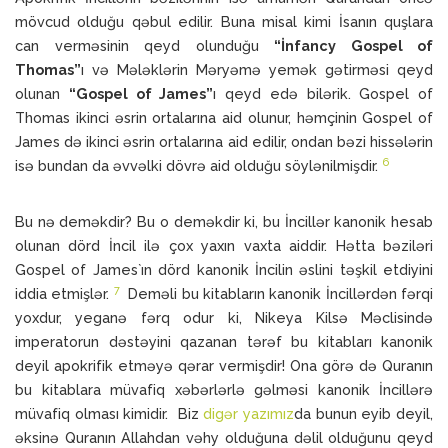
mövcud olduğu qəbul edilir. Buna misal kimi İsanın quşlara
can verməsinin qeyd olunduğu
“İnfancy Gospel of
Thomas”
ı və Mələklərin Məryəmə yemək gətirməsi qeyd
olunan
“Gospel of James”
ı qeyd edə bilərik. Gospel of
Thomas ikinci əsrin ortalarına aid olunur, həmçinin Gospel of
James də ikinci əsrin ortalarına aid edilir, ondan bəzi hissələrin
6
isə bundan da əvvəlki dövrə aid olduğu söylənilmişdir.
Bu nə deməkdir? Bu o deməkdir ki, bu İncillər kanonik hesab
olunan dörd İncil ilə çox yaxın vaxta aiddir. Hətta bəziləri
Gospel of James`ın dörd kanonik İncilin əslini təşkil etdiyini
7
iddia etmişlər.
Deməli bu kitabların kanonik İncillərdən fərqi
yoxdur, yeganə fərq odur ki, Nikeya Kilsə Məclisində
imperatorun dəstəyini qazanan tərəf bu kitabları kanonik
deyil apokrifik etməyə qərar vermişdir! Ona görə də Quranın
bu kitablara müvafiq xəbərlərlə gəlməsi kanonik İncillərə
müvafiq olması kimidir. Biz
digər yazımız
da bunun eyib deyil,
əksinə Quranın Allahdan vəhy olduğuna dəlil olduğunu qeyd