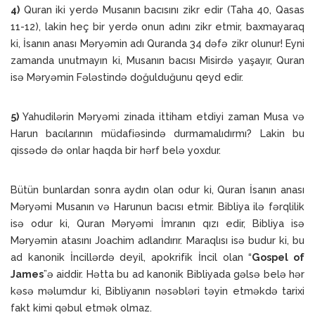
4)
Quran iki yerdə Musanın bacısını zikr edir (Taha 40, Qasas
11-12), lakin heç bir yerdə onun adını zikr etmir, baxmayaraq
ki, İsanın anası Məryəmin adı Quranda 34 dəfə zikr olunur! Eyni
zamanda unutmayın ki, Musanın bacısı Misirdə yaşayır, Quran
isə Məryəmin Fələstində doğulduğunu qeyd edir.
5)
Yahudilərin Məryəmi zinada ittiham etdiyi zaman Musa və
Harun bacılarının müdafiəsində durmamalıdırmı? Lakin bu
qissədə də onlar haqda bir hərf belə yoxdur.
Bütün bunlardan sonra aydın olan odur ki, Quran İsanın anası
Məryəmi Musanın və Harunun bacısı etmir. Bibliya ilə fərqlilik
isə odur ki, Quran Məryəmi İmranın qızı edir, Bibliya isə
Məryəmin atasını Joachim adlandırır. Maraqlısı isə budur ki, bu
ad kanonik İncillərdə deyil, apokrifik İncil olan “
Gospel of
James
”ə aiddir. Hətta bu ad kanonik Bibliyada gəlsə belə hər
kəsə məlumdur ki, Bibliyanın nəsəbləri təyin etməkdə tarixi
fakt kimi qəbul etmək olmaz.