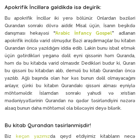
Apokrifik İncillərə gəldikdə isə deyirik:
Bu apokrifik İncillər iki yerə bölünür. Onlardan bəziləri
Qurandan sonrakı dövrə aiddir. Misal üçün, İsanın beşikdə
danışması hekayəsi
“
Arabic İnfancy Gospel
”
adlanan
apokrifik incildə varid olmuşdur. Bəzi araşdırmaçılar bu kitabın
Qurandan öncə yazıldığını iddia edib. Lakin bunu isbat etmək
üçün gətirdikləri yeganə dəlil eyni qissənin həm Quranda,
həm də bu kitabda varid olmasıdır. Dedikləri budur ki, Quran
bu qissəni bu kitabdan alıb, deməli bu kitab Qurandan öncə
yazılıb. Ağlı başında olan hər kəs bunun dəlil olmayacağını
anlayır, çünki bu kitabın Qurandakı qissəni alması eyniylə
möhtəməldir. İslamdan sonrakı yahudi və xristian
mədəniyyətlərinin Qurandan nə qədər təsirləndiyini nəzərə
alsaq bunun daha möhtəməl ola biləcəyini deyə bilərik.
Bu kitab Qurandan təsirlənmişdir!
Biz
keçən yazımız
da qeyd etdiyimiz kitabların necə