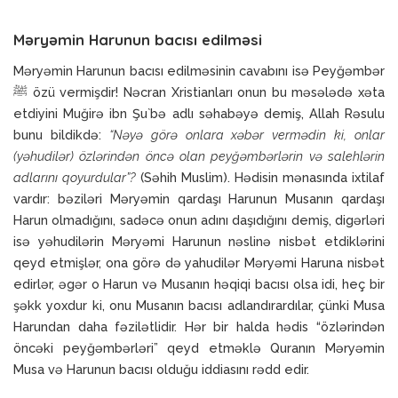
Məryəmin Harunun bacısı edilməsi
Məryəmin Harunun bacısı edilməsinin cavabını isə Peyğəmbər
ﷺ özü vermişdir! Nəcran Xristianları onun bu məsələdə xəta
etdiyini Muğirə ibn Şu`bə adlı səhabəyə demiş, Allah Rəsulu
bunu bildikdə:
“Nəyə görə onlara xəbər vermədin ki, onlar
(yəhudilər) özlərindən öncə olan peyğəmbərlərin və salehlərin
adlarını qoyurdular”?
(Səhih Muslim). Hədisin mənasında ixtilaf
vardır: bəziləri Məryəmin qardaşı Harunun Musanın qardaşı
Harun olmadığını, sadəcə onun adını daşıdığını demiş, digərləri
isə yəhudilərin Məryəmi Harunun nəslinə nisbət etdiklərini
qeyd etmişlər, ona görə də yahudilər Məryəmi Haruna nisbət
edirlər, əgər o Harun və Musanın həqiqi bacısı olsa idi, heç bir
şəkk yoxdur ki, onu Musanın bacısı adlandırardılar, çünki Musa
Harundan daha fəzilətlidir. Hər bir halda hədis “özlərindən
öncəki peyğəmbərləri” qeyd etməklə Quranın Məryəmin
Musa və Harunun bacısı olduğu iddiasını rədd edir.