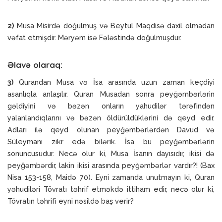
2)
Musa Misirdə doğulmuş və Beytul Maqdisə daxil olmadan
vəfat etmişdir. Məryəm isə Fələstində doğulmuşdur.
Əlavə olaraq:
3)
Qurandan Musa və İsa arasında uzun zaman keçdiyi
asanlıqla anlaşılır. Quran Musadan sonra peyğəmbərlərin
gəldiyini və bəzən onların yahudilər tərəfindən
yalanlandıqlarını və bəzən öldürüldüklərini də qeyd edir.
Adları ilə qeyd olunan peyğəmbərlərdən Davud və
Süleymanı zikr edə bilərik. İsa bu peyğəmbərlərin
sonuncusudur. Necə olur ki, Musa İsanın dayısıdır, ikisi də
peyğəmbərdir, lakin ikisi arasında peyğəmbərlər vardır?! (Bax
Nisa 153-158, Maidə 70). Eyni zamanda unutmayın ki, Quran
yəhudiləri Tövratı təhrif etməkdə ittiham edir, necə olur ki,
Tövratın təhrifi eyni nəsildə baş verir?