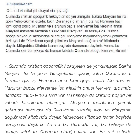
«..
Quranda xristian opoqrafik hekayələri də yer almışdır. Bakirə
Məryəm İncil’ə görə Yehoyakimin qızıdır, lakin Quranada o
İmranın qızı və Harunun bacı kimi qeyd edilib. Musanın və
Harunun bacısı Məryəmlə İsa Məsihin anası Məryəm arasında
hardasa 1300-1500 il fərq var. Bu hekayə də Qurana başqa bir
yəhudi kitabından alınmışdı. Məryəmə mələklərin yemək
gətirməsi hekayəsi də “Xilaskarın uşaqlıq illəri və Məryəmin
doğulması” kitabında deyilir. Müqəddəs Kitabda İsanın beşikdə
danışması deyilmir. Amma bu Quranda var, bu hekayə də
həmən kitabda Quranda olduğu kimi var. Bu mif əslində