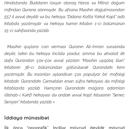
Hindistanda Buddanın (oxşar olaraq Horos və Mitra) doğum
mifindən Qurana alınmışdır. Bu əfsanə Məsihin doğulmasından
557 il əvvəl deyilib və bu hekayə “Didana Katta Yakot Kopt” adlı
kitabda yazılmışdır və hekayə həmin kitabın 1-ci bölümünün
15-ci səhifəsində yazılıb.
Məsihin quşlara can verməsi Quranın Ali-İmran surəsində
deyilir, lakin bu hekayə İncildə yoxdur, amma bu əhvalat ilk
dəfə Qurandan çox-çox əvvəl yazılan “Məsihin uşqalıq illəri”
kitabının 36-cı bölümündən götürülərək Qurandakı kimi
yazılmışdır. Bu insanları əyləndirən çox populyar bir mofoloji
kitabdır. Qurandakı Cənnətdən enən süfrə hekayəsi də mifoloji
kitablarda yazılıb. Həmçinin Qurandakı mağara adamları
(Əshab-i Kəhf) hekayəsi də onda
n
əvvəl kopt kilsəsinin “Senec
Seriyan” kitabında yazılıb.»
İddiaya münasibət
İlk öncə “opoqrafik” İncillər mövcud deyildir, mövcud