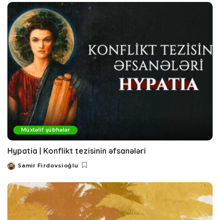
Müxtəlif şübhələr
Hypatia | Konflikt tezisinin əfsanələri
Samir Firdovsioğlu
Posted
by