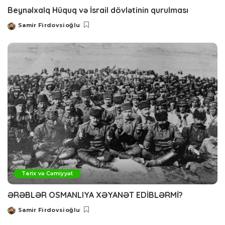
Beynəlxalq Hüquq və İsrail dövlətinin qurulması
Samir Firdovsioğlu
Posted
by
Tarix və Cəmiyyət
ƏRƏBLƏR OSMANLIYA XƏYANƏT EDİBLƏRMİ?
Samir Firdovsioğlu
Posted
by