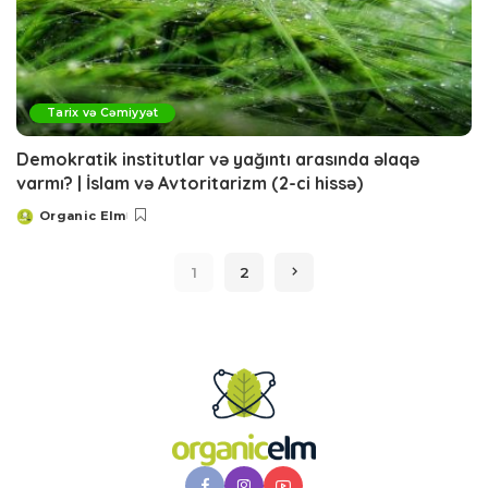
Tarix və Cəmiyyət
Demokratik institutlar və yağıntı arasında əlaqə
varmı? | İslam və Avtoritarizm (2-ci hissə)
Organic Elm
Posted
by
1
2