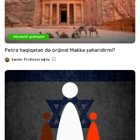
Müxtəlif şübhələr
Petra həqiqətən də orijinal Məkkə şəhəridirmi?
Samir Firdovsioğlu
Posted
by