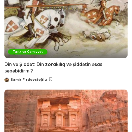
Tarix və Cəmiyyət
Din və Şiddət: Din zorakılıq və şiddətin əsas
səbəbidirmi?
Samir Firdovsioğlu
Posted
by