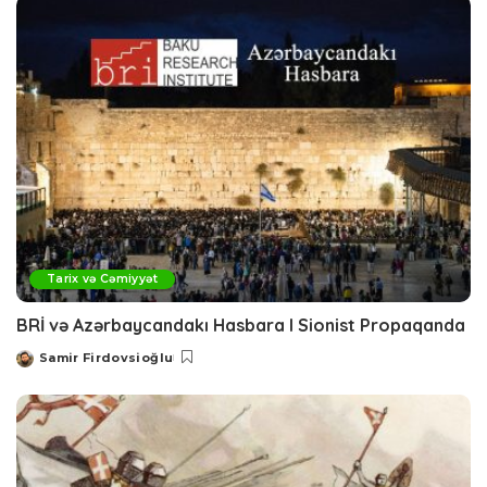
Tarix və Cəmiyyət
BRİ və Azərbaycandakı Hasbara I Sionist Propaqanda
Samir Firdovsioğlu
Posted
by