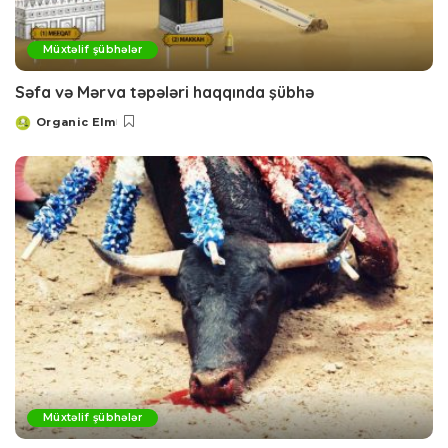
Müxtəlif şübhələr
Səfa və Mərva təpələri haqqında şübhə
Organic Elm
Posted
by
Müxtəlif şübhələr