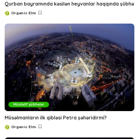
Qurban bayramında kəsilən heyvanlar haqqında şübhə
Organic Elm
Posted
by
Müxtəlif şübhələr
Müsəlmanların ilk qibləsi Petra şəhəridirmi?
Organic Elm
Posted
by