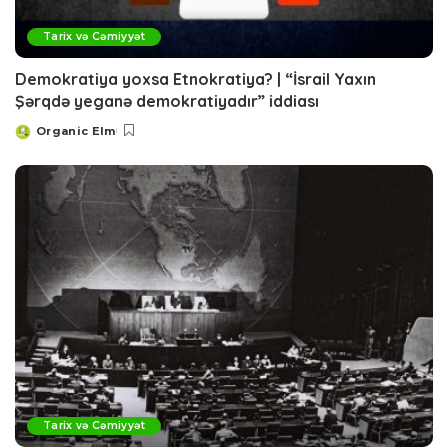
Tarix və Cəmiyyət
Demokratiya yoxsa Etnokratiya? | “İsrail Yaxın
Şərqdə yeganə demokratiyadır” iddiası
Organic Elm
Posted
by
Tarix və Cəmiyyət