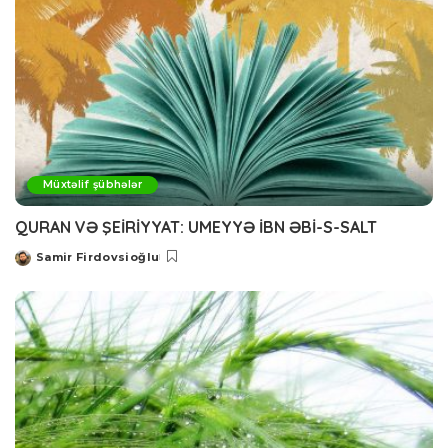
Müxtəlif şübhələr
QURAN VƏ ŞEİRİYYAT: UMEYYƏ İBN ƏBİ-S-SALT
Samir Firdovsioğlu
Posted
by