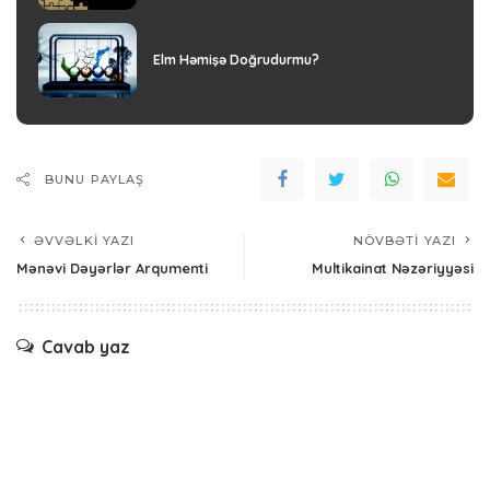
Elm Həmişə Doğrudurmu?
BUNU PAYLAŞ
ƏVVƏLKI YAZI
NÖVBƏTI YAZI
Mənəvi Dəyərlər Arqumenti
Multikainat Nəzəriyyəsi
Cavab yaz