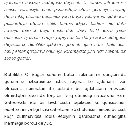
əjdəhanın havada uçduğunu deyəcək. O zaman infraqırmızı
sensor vasitəsiylə onun püskürdüyü alovu görməyi sınayaq
deyə təklif etdikdə qonşunuz yenə başını yelləyər və əjdahanın
püskürdüyü alovun istilik buraxmadığını bildirər. Bu dəfə
havaya aerozol boya püskürdək deyə təklif etsəz yenə
qonşunuz əjdəhanın boya yapışmaz bir dəriyə sahib olduğunu
deyəcəkdir. Beləliklə əjdəhanı görmək üçün hansı fiziki testi
təklif etsəz qonşunuz onun işə yaramıyacağına dair növbəti bir
səbəb gətirər..”
Beləliklə C. Sagan şəhərin bütün sakinlərinin qarajlarında
görünməz, izburaxmaz, istilik saçmaz bir əjdəhanın var
olmasına inanmaları ilə əslində bu əjdahaların mövcud
olmadıqları arasında heç bir fərq olmadığı nəticəsinə varır.
Gələcəkdə elə bir test üsulu tapılacaq ki, qonşusunun
əjdəhasının varlığı fiziki cəhətdən isbat olunsun, ancaq bu üsul
kəşf olunmayıbsa iddia etdiyinin qarabasma olmadığına
inanmağa borclu deyilik.