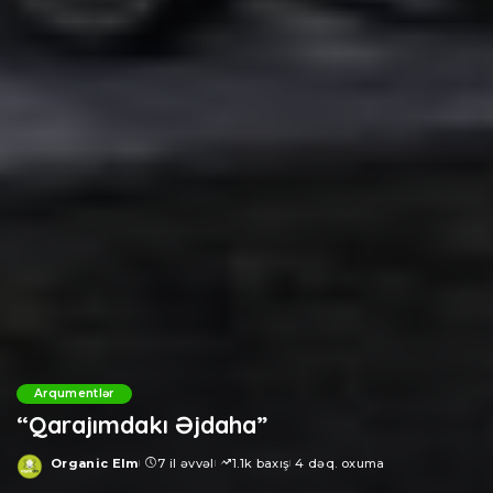
Arqumentlər
“Qarajımdakı Əjdaha”
Organic Elm
7 il əvvəl
1.1k baxış
4 dəq. oxuma
Posted
by