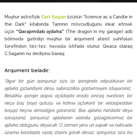
Məşhur astrofizik
Carl Sagan
özünün “Science as a Candle in
the Dark“ kitabında Tanrının mövcudluğunu inkar etmək
üçün
“Qarajımdakı əjdəha”
(The dragon in my garage) adlı
bölmədə gətirdiyi məşhur bir arqument ateist səhifələri
tərəfindən tez-tez, həvəslə istifadə olunur. Qısaca olaraq
C.Saganın nə dediyinə baxaq:
Arqument belədir:
“Əgər bir gün qonşunuz sizə öz qarajında odpüskürən bir
əjdəha gizləndiyini desə, səbirsizliklə göstərməyini istəyərsiniz..
Beləliklə qarajın qapısı açıldıqda orada ancaq nərdivan, bir
neçə boş boya qutusu və köhnə üçtəkərli bir velosipeddən
başqa heçnə olmadığını görərsiniz. Bəs əjdəha hardadır deyə
soruşsanız, qonşunuz əjdəhanın əslində gözəgörünməz bir
əjdəha olduğunu deyəcək. O zaman yerə un səpək və nəticədə
üzərinə basdıqda ayaq izlərini görək desəz, qonşunuz sizə bu