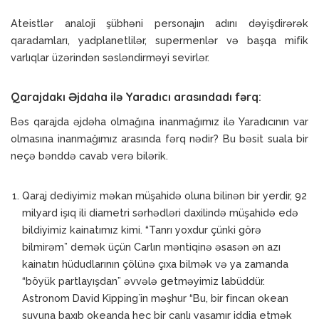
Ateistlər analoji şübhəni personajın adını dəyişdirərək
qaradamları, yadplanetlilər, supermenlər və başqa mifik
varlıqlar üzərindən səsləndirməyi sevirlər.
Qarajdakı Əjdaha ilə Yaradıcı arasındadı fərq:
Bəs qarajda əjdəha olmağına inanmağımız ilə Yaradıcının var
olmasına inanmağımız arasında fərq nədir? Bu bəsit suala bir
neçə bənddə cavab verə bilərik.
Qaraj dediyimiz məkan müşahidə oluna bilinən bir yerdir, 92
milyard işıq ili diametri sərhədləri daxilində müşahidə edə
bildiyimiz kainatımız kimi. “Tanrı yoxdur çünki görə
bilmirəm” demək üçün Carlın məntiqinə əsasən ən azı
kainatın hüdudlarının çölünə çıxa bilmək və ya zamanda
“böyük partlayışdan” əvvələ getməyimiz labüddür.
Astronom David Kipping`in məşhur “Bu, bir fincan okean
suyuna baxıb okeanda heç bir canlı yaşamır iddia etmək