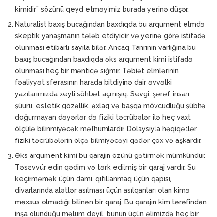
kimidir” sözünü qeyd etməyimiz burada yerinə düşər.
Naturalist baxış bucağından baxdıqda bu arqument elmdə
skeptik yanaşmanın tələb etdiyidir və yerinə görə istifadə
olunması etibarlı sayıla bilər. Ancaq Tanrının varlığına bu
baxış bucağından baxdıqda əks arqument kimi istifadə
olunması heç bir məntiqə sığmır. Təbiət elmlərinin
fəaliyyət sferasının harada bitdiyinə dair əvvəlki
yazılarımızda xeyli söhbət açmışıq. Sevgi, şərəf, insan
şüuru, estetik gözəllik, əxlaq və başqa mövcudluğu şübhə
doğurmayan dəyərlər də fiziki təcrübələr ilə heç vaxt
ölçülə bilinmiyəcək məfhumlardır. Dolaysıyla həqiqətlər
fiziki təcrübələrin ölçə bilmiyəcəyi qədər çox və aşkardır.
Əks arqument kimi bu qarajın özünü gətirmək mümkündür.
Təsəvvür edin qədim və tərk edilmiş bir qaraj vardır. Su
keçirməmək üçün damı, qıfıllanmaq üçün qapısı,
divarlarında alətlər asılması üçün asılqanları olan kimə
məxsus olmadığı bilinən bir qaraj. Bu qarajın kim tərəfindən
inşa olunduğu məlum deyil, bunun üçün əlimizdə heç bir