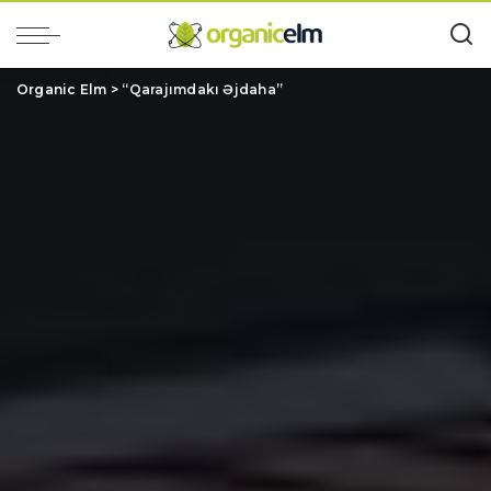
Organic Elm
>
“Qarajımdakı Əjdaha”