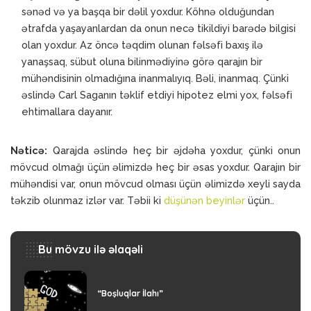
sənəd və ya başqa bir dəlil yoxdur. Köhnə olduğundan
ətrafda yaşayanlardan da onun necə tikildiyi barədə bilgisi
olan yoxdur. Az öncə təqdim olunan fəlsəfi baxış ilə
yanaşsaq, sübut oluna bilinmədiyinə görə qarajın bir
mühəndisinin olmadığına inanmalıyıq. Bəli, inanmaq. Çünki
əslində Carl Saganın təklif etdiyi hipotez elmi yox, fəlsəfi
ehtimallara dayanır.
Nəticə:
Qarajda əslində heç bir əjdəha yoxdur, çünki onun
mövcud olmağı üçün əlimizdə heç bir əsas yoxdur. Qarajın bir
mühəndisi var, onun mövcud olması üçün əlimizdə xeyli sayda
təkzib olunmaz izlər var. Təbii ki
düşünən beyinlər
üçün..
Bu mövzu ilə əlaqəli
“Boşluqlar İlahı”