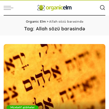
Organic Elm
>
Allah sözü barəsində
Tag:
Allah sözü barəsində
Müxtəlif şübhələr