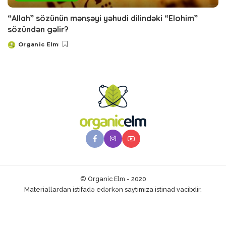
“Allah” sözünün mənşəyi yəhudi dilindəki “Elohim”
sözündən gəlir?
Organic Elm
Posted
by
© Organic Elm - 2020
Materiallardan istifadə edərkən saytımıza istinad vacibdir.