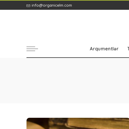
info@organicelm.com
Arqumentlər