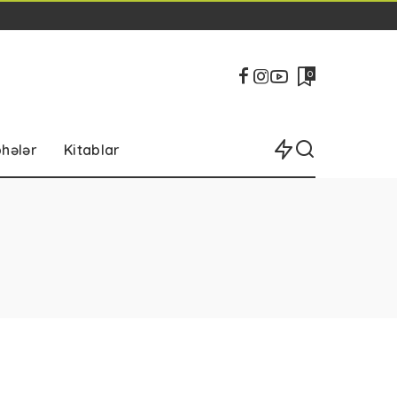
0
bhələr
Kitablar