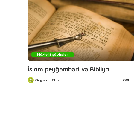
Müxtəlif şübhələr
İslam peyğəmbəri və Bibliya
Organic Elm
OXU
Posted
by