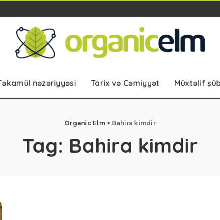
Təkamül nəzəriyyəsi
Tarix və Cəmiyyət
Müxtəlif şü
Organic Elm
>
Bahira kimdir
Tag:
Bahira kimdir