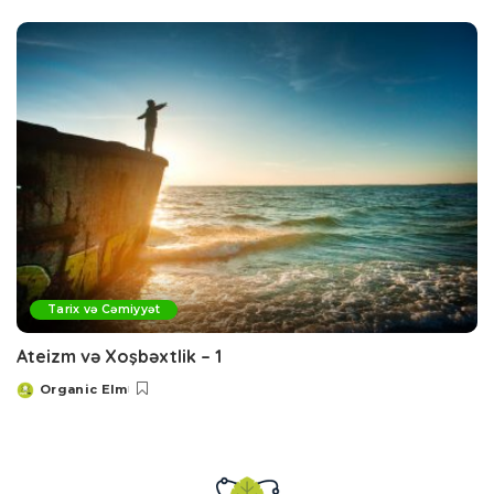
by
Tarix və Cəmiyyət
Ateizm və Xoşbəxtlik – 1
Organic Elm
Posted
by