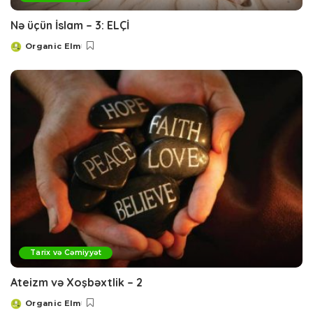
Nə üçün İslam – 3: ELÇİ
Organic Elm
Posted
by
Tarix və Cəmiyyət
Ateizm və Xoşbəxtlik – 2
Organic Elm
Posted