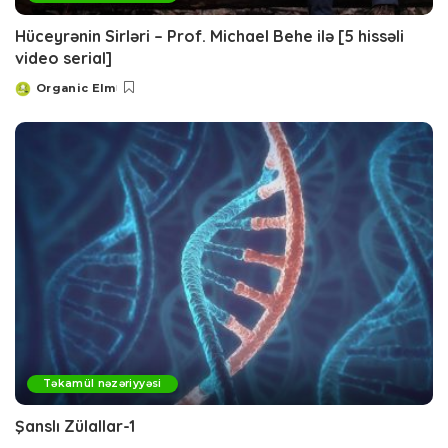
Hüceyrənin Sirləri – Prof. Michael Behe ilə [5 hissəli
video serial]
Organic Elm
Posted
by
Təkamül nəzəriyyəsi
Şanslı Zülallar-1