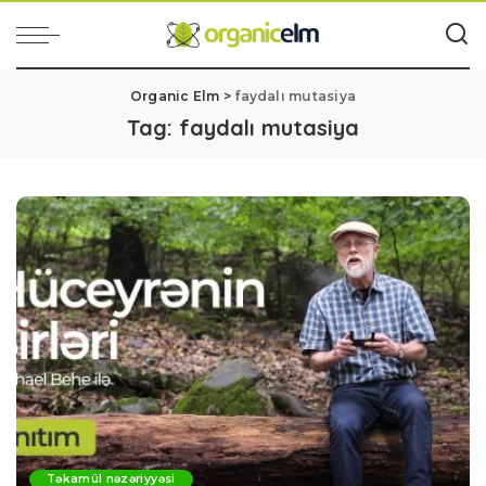
Organic Elm
>
faydalı mutasiya
Tag:
faydalı mutasiya
Təkamül nəzəriyyəsi