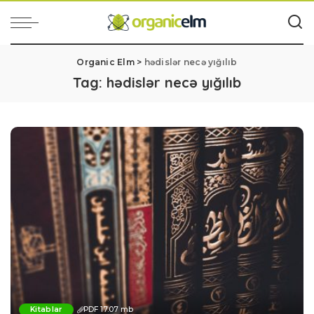
Organic Elm
>
hədislər necə yığılıb
Tag:
hədislər necə yığılıb
Kitablar
PDF 17.07 mb