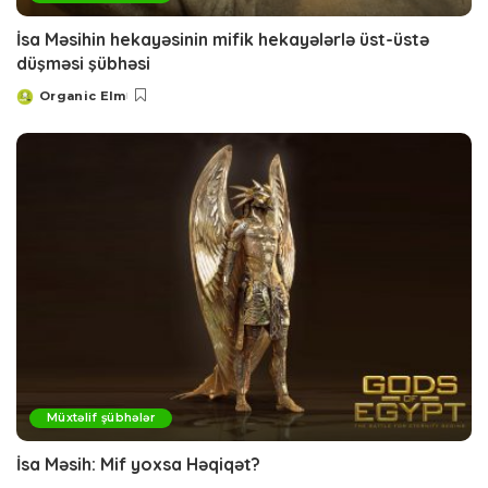
İsa Məsihin hekayəsinin mifik hekayələrlə üst-üstə
düşməsi şübhəsi
Organic Elm
Posted
by
Müxtəlif şübhələr
İsa Məsih: Mif yoxsa Həqiqət?