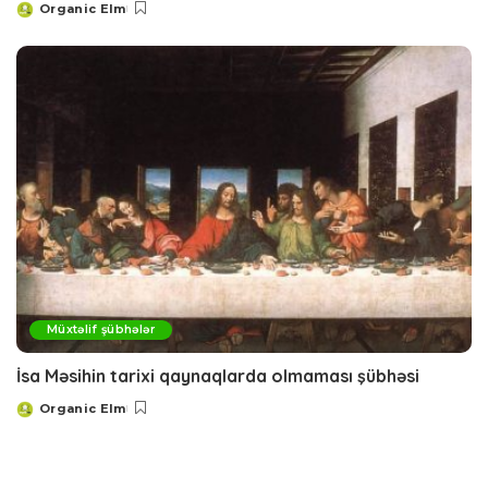
Organic Elm
Posted
by
Müxtəlif şübhələr
İsa Məsihin tarixi qaynaqlarda olmaması şübhəsi
Organic Elm
Posted
by