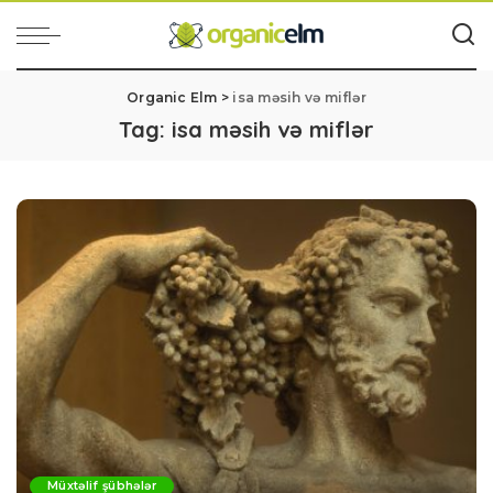
Organic Elm
>
isa məsih və miflər
Tag:
isa məsih və miflər
Müxtəlif şübhələr