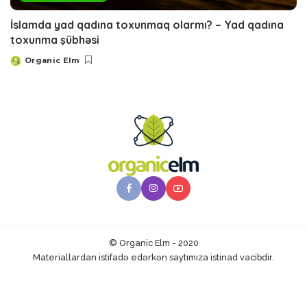
İslamda yad qadına toxunmaq olarmı? – Yad qadına
toxunma şübhəsi
Organic Elm
Posted
by
© Organic Elm - 2020
Materiallardan istifadə edərkən saytımıza istinad vacibdir.