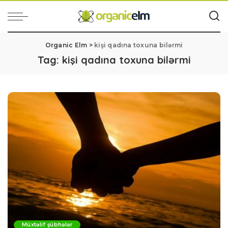
Organic Elm
>
kişi qadına toxuna bilərmi
Tag:
kişi qadına toxuna bilərmi
Müxtəlif şübhələr