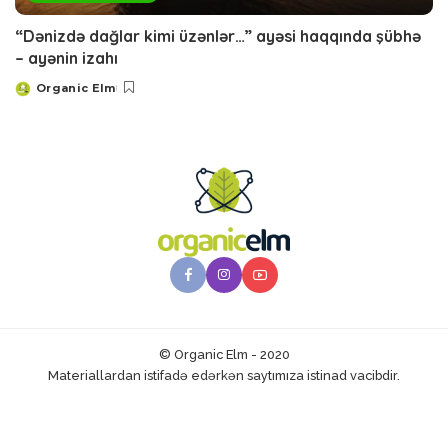
“Dənizdə dağlar kimi üzənlər…” ayəsi haqqında şübhə
– ayənin izahı
Organic Elm
Posted
by
© Organic Elm - 2020
Materiallardan istifadə edərkən saytımıza istinad vacibdir.