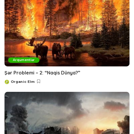
Arqumentlər
Şər Problemi – 2: “Naqis Dünya?”
Organic Elm
Posted
by