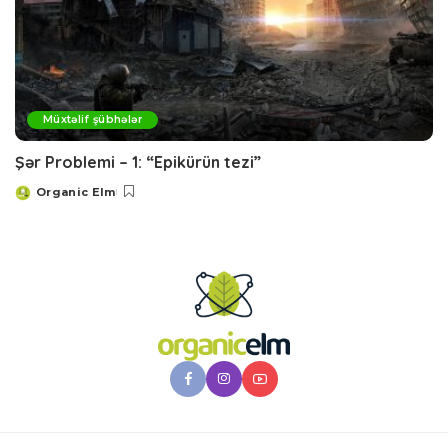
Müxtəlif şübhələr
Şər Problemi – 1: “Epikürün tezi”
Organic Elm
Posted
by