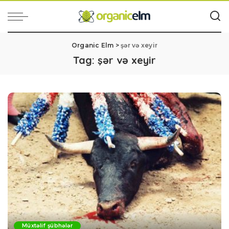
Organic Elm
>
şər və xeyir
Tag:
şər və xeyir
Müxtəlif şübhələr