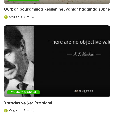
Qurban bayramında kəsilən heyvanlar haqqında şübhə
Organic Elm
Posted
by
Müxtəlif şübhələr
Yaradıcı və Şər Problemi
Organic Elm
Posted