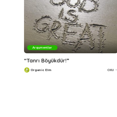
Arqumentlər
“Tanrı Böyükdür!”
Organic Elm
OXU
Posted
by