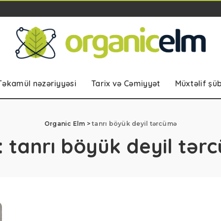
Təkamül nəzəriyyəsi
Tarix və Cəmiyyət
Müxtəlif şü
Organic Elm
>
tanrı böyük deyil tərcümə
:
tanrı böyük deyil tər