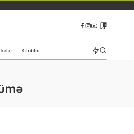
0
bhələr
Kitablar
cümə