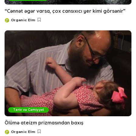
“Cənnət əgər varsa, çox cansıxıcı yer kimi görsənir”
Organic Elm
Posted
by
Tarix və Cəmiyyət
Ölümə ateizm prizmasından baxış
Organic Elm
Posted