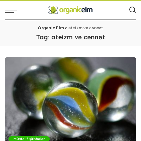
Organic Elm
>
ateizm və cənnət
Tag:
ateizm və cənnət
Müxtəlif şübhələr